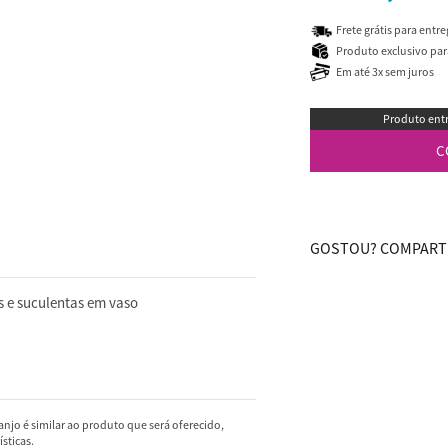
Frete grátis para entr
Produto exclusivo para
Em até 3x sem juros
Produto entr
C
GOSTOU? COMPARTI
s e suculentas em vaso
njo é similar ao produto que será oferecido,
sticas.