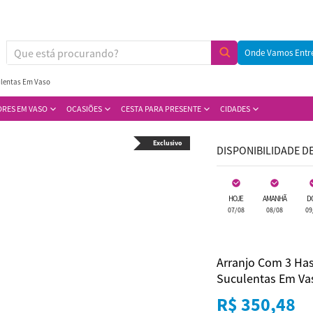
Onde Vamos Entr
ulentas Em Vaso
ORES EM VASO
OCASIÕES
CESTA PARA PRESENTE
CIDADES
Exclusivo
DISPONIBILIDADE D
HOJE
AMANHÃ
D
07/08
08/08
09
Arranjo Com 3 Has
Suculentas Em Va
R$ 350,48