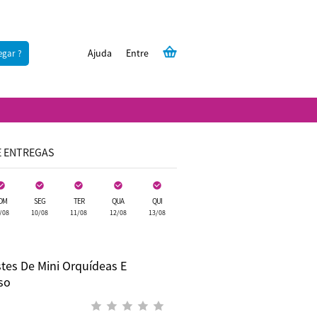
Ajuda
Entre
egar ?
E ENTREGAS
OM
SEG
TER
QUA
QUI
/08
10/08
11/08
12/08
13/08
tes De Mini Orquídeas E
so