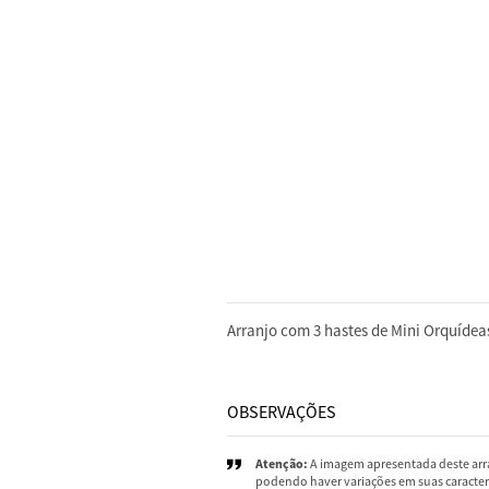
DESCRIÇÃO
Arranjo com 3 hastes de Mini Orquídea
OBSERVAÇÕES
Atenção:
A imagem apresentada deste arra
podendo haver variações em suas caracterí