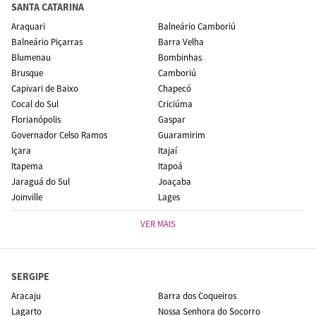
SANTA CATARINA
Araquari
Balneário Camboriú
Balneário Piçarras
Barra Velha
Blumenau
Bombinhas
Brusque
Camboriú
Capivari de Baixo
Chapecó
Cocal do Sul
Criciúma
Florianópolis
Gaspar
Governador Celso Ramos
Guaramirim
Içara
Itajaí
Itapema
Itapoá
Jaraguá do Sul
Joaçaba
Joinville
Lages
VER MAIS
SERGIPE
Aracaju
Barra dos Coqueiros
Lagarto
Nossa Senhora do Socorro