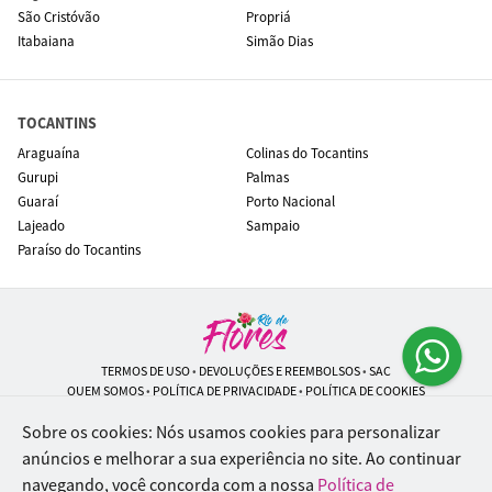
São Cristóvão
Propriá
Itabaiana
Simão Dias
TOCANTINS
Araguaína
Colinas do Tocantins
Gurupi
Palmas
Guaraí
Porto Nacional
Lajeado
Sampaio
Paraíso do Tocantins
TERMOS DE USO
•
DEVOLUÇÕES E REEMBOLSOS
•
SAC
QUEM SOMOS
•
POLÍTICA DE PRIVACIDADE
•
POLÍTICA DE COOKIES
Sobre os cookies: Nós usamos cookies para personalizar
anúncios e melhorar a sua experiência no site.
Ao continuar
navegando, você concorda com a nossa
Política de
Rio de Flores | CNPJ: 18.184.423/0001-74