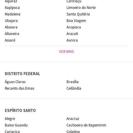
Aquiraz
Caririaçu
Itapipoca
Limoeiro do Norte
Madalena
Santa Quitéria
Ubajara
Boa Viagem
Abaiara
Acopiara
Altaneira
Aracati
Assaré
Aurora
VER MAIS
DISTRITO FEDERAL
Águas Claras
Brasília
Recanto das Emas
Ceilândia
ESPÍRITO SANTO
Alegre
Aracruz
Baixo Guandu
Cachoeiro de Itapemirim
Cariacica
Colatina