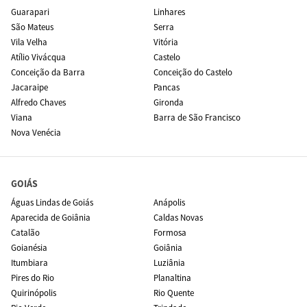
Guarapari
Linhares
São Mateus
Serra
Vila Velha
Vitória
Atílio Vivácqua
Castelo
Conceição da Barra
Conceição do Castelo
Jacaraipe
Pancas
Alfredo Chaves
Gironda
Viana
Barra de São Francisco
Nova Venécia
GOIÁS
Águas Lindas de Goiás
Anápolis
Aparecida de Goiânia
Caldas Novas
Catalão
Formosa
Goianésia
Goiânia
Itumbiara
Luziânia
Pires do Rio
Planaltina
Quirinópolis
Rio Quente