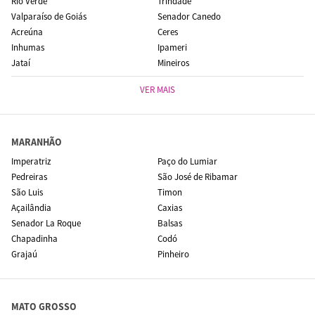
Rio Verde
Trindade
Valparaíso de Goiás
Senador Canedo
Acreúna
Ceres
Inhumas
Ipameri
Jataí
Mineiros
VER MAIS
MARANHÃO
Imperatriz
Paço do Lumiar
Pedreiras
São José de Ribamar
São Luis
Timon
Açailândia
Caxias
Senador La Roque
Balsas
Chapadinha
Codó
Grajaú
Pinheiro
MATO GROSSO