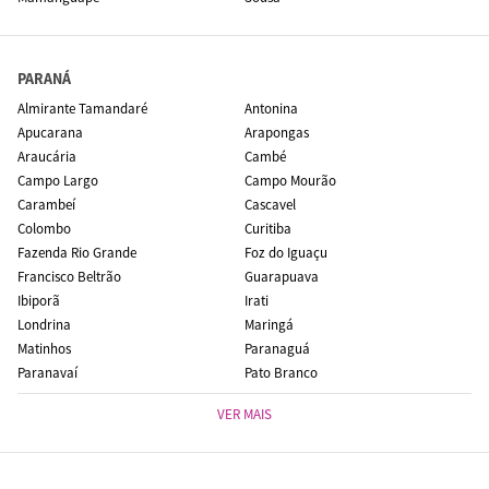
PARANÁ
Almirante Tamandaré
Antonina
Apucarana
Arapongas
Araucária
Cambé
Campo Largo
Campo Mourão
Carambeí
Cascavel
Colombo
Curitiba
Fazenda Rio Grande
Foz do Iguaçu
Francisco Beltrão
Guarapuava
Ibiporã
Irati
Londrina
Maringá
Matinhos
Paranaguá
Paranavaí
Pato Branco
VER MAIS