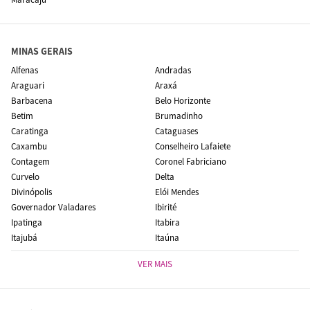
MINAS GERAIS
Alfenas
Andradas
Araguari
Araxá
Barbacena
Belo Horizonte
Betim
Brumadinho
Caratinga
Cataguases
Caxambu
Conselheiro Lafaiete
Contagem
Coronel Fabriciano
Curvelo
Delta
Divinópolis
Elói Mendes
Governador Valadares
Ibirité
Ipatinga
Itabira
Itajubá
Itaúna
VER MAIS