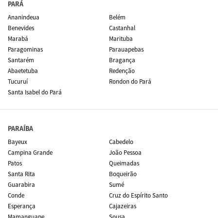
PARÁ
Ananindeua
Belém
Benevides
Castanhal
Marabá
Marituba
Paragominas
Parauapebas
Santarém
Bragança
Abaetetuba
Redenção
Tucuruí
Rondon do Pará
Santa Isabel do Pará
PARAÍBA
Bayeux
Cabedelo
Campina Grande
João Pessoa
Patos
Queimadas
Santa Rita
Boqueirão
Guarabira
Sumé
Conde
Cruz do Espírito Santo
Esperança
Cajazeiras
Mamanguape
Sousa