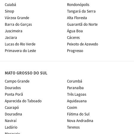
Cuiabá
Rondonópolis
Sinop
Tangará da Serra
Várzea Grande
Alta Floresta
Barra do Garças
Guarantã do Norte
Juscimeira
Água Boa
Jaciara
Cáceres
Lucas do Rio Verde
Peixoto de Azevedo
Primavera do Leste
Progresso
MATO GROSSO DO SUL
Campo Grande
Corumbá
Dourados
Paranaíba
Ponta Porã
Três Lagoas
Aparecida do Taboado
Aquidauana
Caarapó
Coxim
Douradina
Fátima do Sul
Naviraí
Nova Andradina
Ladário
Terenos
Maracaju