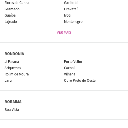
Flores da Cunha
Garibaldi
Gramado
Gravataí
Guaíba
Ivoti
Lajeado
Montenegro
VER MAIS
RONDÔNIA
Ji Paraná
Porto Velho
Ariquemes
Cacoal
Rolim de Moura
Vilhena
Jaru
Ouro Preto do Oeste
RORAIMA
Boa Vista