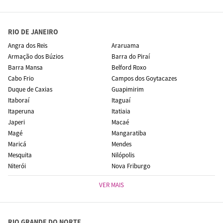
RIO DE JANEIRO
Angra dos Reis
Araruama
Armação dos Búzios
Barra do Piraí
Barra Mansa
Belford Roxo
Cabo Frio
Campos dos Goytacazes
Duque de Caxias
Guapimirim
Itaboraí
Itaguaí
Itaperuna
Itatiaia
Japeri
Macaé
Magé
Mangaratiba
Maricá
Mendes
Mesquita
Nilópolis
Niterói
Nova Friburgo
VER MAIS
RIO GRANDE DO NORTE