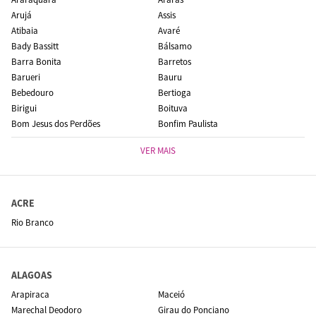
Arujá
Assis
Atibaia
Avaré
Bady Bassitt
Bálsamo
Barra Bonita
Barretos
Barueri
Bauru
Bebedouro
Bertioga
Birigui
Boituva
Bom Jesus dos Perdões
Bonfim Paulista
VER MAIS
ACRE
Rio Branco
ALAGOAS
Arapiraca
Maceió
Marechal Deodoro
Girau do Ponciano