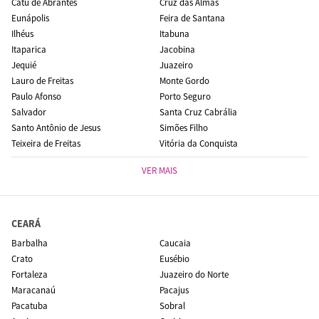
Catu de Abrantes
Cruz das Almas
Eunápolis
Feira de Santana
Ilhéus
Itabuna
Itaparica
Jacobina
Jequié
Juazeiro
Lauro de Freitas
Monte Gordo
Paulo Afonso
Porto Seguro
Salvador
Santa Cruz Cabrália
Santo Antônio de Jesus
Simões Filho
Teixeira de Freitas
Vitória da Conquista
VER MAIS
CEARÁ
Barbalha
Caucaia
Crato
Eusébio
Fortaleza
Juazeiro do Norte
Maracanaú
Pacajus
Pacatuba
Sobral