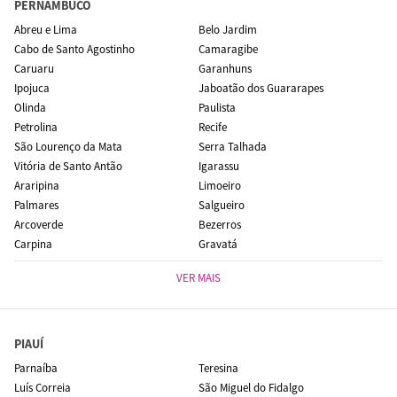
PERNAMBUCO
Abreu e Lima
Belo Jardim
Cabo de Santo Agostinho
Camaragibe
Caruaru
Garanhuns
Ipojuca
Jaboatão dos Guararapes
Olinda
Paulista
Petrolina
Recife
São Lourenço da Mata
Serra Talhada
Vitória de Santo Antão
Igarassu
Araripina
Limoeiro
Palmares
Salgueiro
Arcoverde
Bezerros
Carpina
Gravatá
VER MAIS
PIAUÍ
Parnaíba
Teresina
Luís Correia
São Miguel do Fidalgo