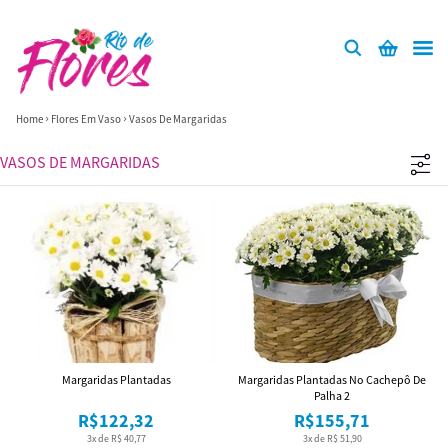
Home
Flores Em Vaso
Vasos De Margaridas
VASOS DE MARGARIDAS
Margaridas Plantadas
Margaridas Plantadas No Cachepô De
Palha 2
R$122,32
R$155,71
3x de R$ 40,77
3x de R$ 51,90