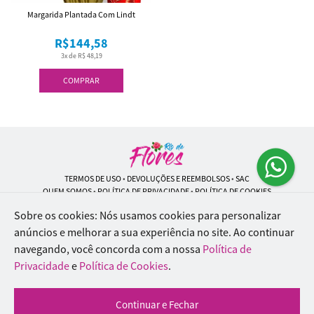
Margarida Plantada Com Lindt
R$144,58
3x de R$ 48,19
COMPRAR
TERMOS DE USO
•
DEVOLUÇÕES E REEMBOLSOS
•
SAC
QUEM SOMOS
•
POLÍTICA DE PRIVACIDADE
•
POLÍTICA DE COOKIES
Sobre os cookies: Nós usamos cookies para personalizar
anúncios e melhorar a sua experiência no site.
Ao continuar
navegando, você concorda com a nossa
Política de
Rio de Flores | CNPJ: 18.184.423/0001-74
Rua Lopes Trovão, 42 - Rio de Janeiro - RJ - 20.920-340
Privacidade
e
Política de Cookies
.
WhatsApp: (21) 96451-9290
| Telefone: (21) 9 6715-9790
© 2024-2026 - Todos os direitos reservados - Desenvolvido por
BEX Soluções
Continuar e Fechar
Inteligentes