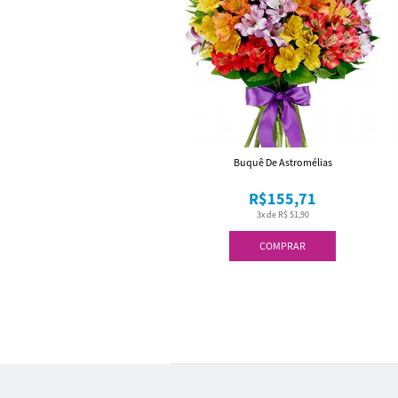
Buquê De Astromélias
R$155,71
3x de R$ 51,90
COMPRAR