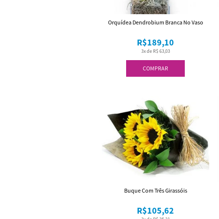
Orquídea Dendrobium Branca No Vaso
R$189,10
3x de R$ 63,03
COMPRAR
Buque Com Três Girassóis
R$105,62