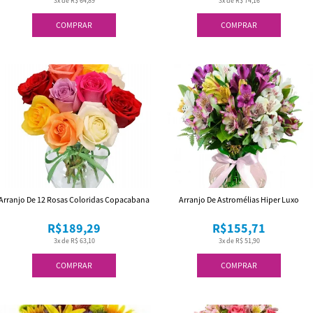
3x de R$ 64,89
3x de R$ 74,16
COMPRAR
COMPRAR
Arranjo De 12 Rosas Coloridas Copacabana
Arranjo De Astromélias Hiper Luxo
R$189,29
R$155,71
3x de R$ 63,10
3x de R$ 51,90
COMPRAR
COMPRAR