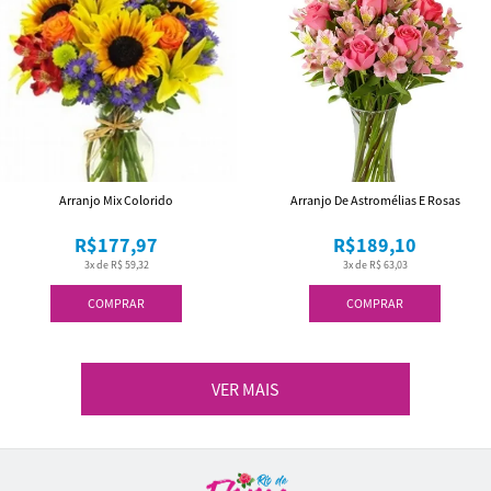
Arranjo Mix Colorido
Arranjo De Astromélias E Rosas
R$177,97
R$189,10
3x de R$ 59,32
3x de R$ 63,03
COMPRAR
COMPRAR
VER MAIS