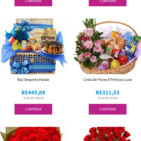
COMPRAR
COMPRAR
Baú Desperta Paixão
Cesta De Flores E Petiscos Luxo
R$445,09
R$311,53
3x de R$ 148,36
3x de R$ 103,84
COMPRAR
COMPRAR