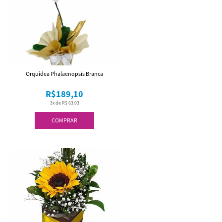
Orquídea Phalaenopsis Branca
R$189,10
3x de R$ 63,03
COMPRAR