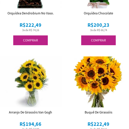
Orquídea Dendrobium No Vaso.
Orquídea Chocolate
R$222,49
R$200,23
3x de R$ 74,16
3x de R$ 66,74
COMPRAR
COMPRAR
Arranjo De Girassóis Van Gogh
Buquê De Girassóis
R$194,66
R$222,49