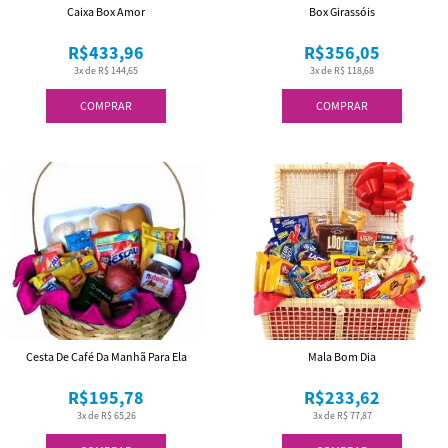
Caixa Box Amor
Box Girassóis
R$433,96
R$356,05
3x de R$ 144,65
3x de R$ 118,68
COMPRAR
COMPRAR
Cesta De Café Da Manhã Para Ela
Mala Bom Dia
R$195,78
R$233,62
3x de R$ 65,26
3x de R$ 77,87