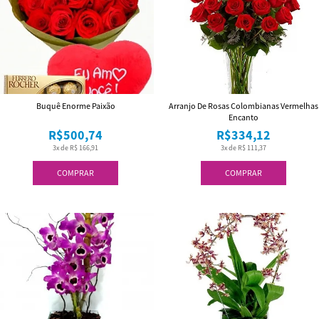
Buquê Enorme Paixão
Arranjo De Rosas Colombianas Vermelhas
Encanto
R$500,74
R$334,12
3x de R$ 166,91
3x de R$ 111,37
COMPRAR
COMPRAR