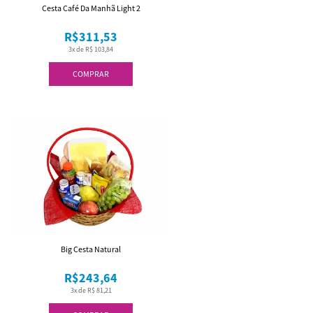
Cesta Café Da Manhã Light 2
R$311,53
3x de R$ 103,84
COMPRAR
Big Cesta Natural
R$243,64
3x de R$ 81,21