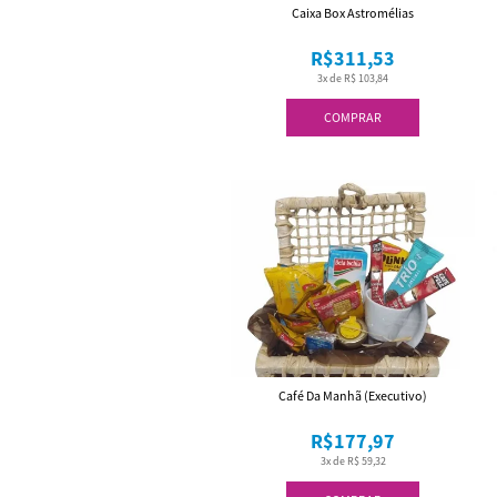
Caixa Box Astromélias
R$311,53
3x de R$ 103,84
COMPRAR
Café Da Manhã (Executivo)
R$177,97
3x de R$ 59,32