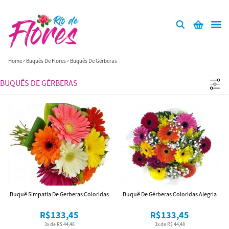
Home
Buquês De Flores
Buquês De Gérberas
BUQUÊS DE GÉRBERAS
Buquê Simpatia De Gerberas Coloridas
Buquê De Gérberas Coloridas Alegria
R$133,45
R$133,45
3x de R$ 44,48
3x de R$ 44,48