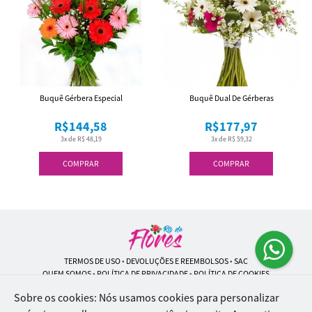
Buquê Gérbera Especial
Buquê Dual De Gérberas
R$144,58
R$177,97
3x de R$ 48,19
3x de R$ 59,32
COMPRAR
COMPRAR
TERMOS DE USO
•
DEVOLUÇÕES E REEMBOLSOS
•
SAC
QUEM SOMOS
•
POLÍTICA DE PRIVACIDADE
•
POLÍTICA DE COOKIES
Sobre os cookies: Nós usamos cookies para personalizar