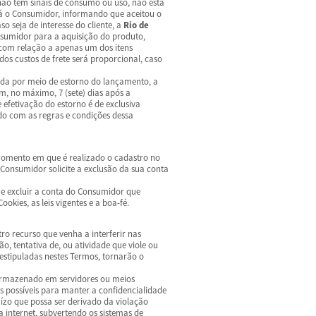
não tem sinais de consumo ou uso, não está
á o Consumidor, informando que aceitou o
o seja de interesse do cliente, a
Rio de
nsumidor para a aquisição do produto,
 com relação a apenas um dos itens
os custos de frete será proporcional, caso
zada por meio de estorno do lançamento, a
m, no máximo, 7 (sete) dias após a
 efetivação do estorno é de exclusiva
do com as regras e condições dessa
omento em que é realizado o cadastro no
onsumidor solicite a exclusão da sua conta
o e excluir a conta do Consumidor que
ookies, as leis vigentes e a boa-fé.
tro recurso que venha a interferir nas
o, tentativa de, ou atividade que viole ou
s estipuladas nestes Termos, tornarão o
armazenado em servidores ou meios
 possíveis para manter a confidencialidade
ízo que possa ser derivado da violação
a internet, subvertendo os sistemas de