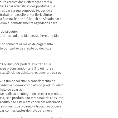
dutos oferecidos e diferenças entre o
ir. As características dos produtos que
ores para a sua composição, devido à
abalhar das diferentes floriculturas.
 à sexta-feira e até às 12h do sábado para
o serão automaticamente agendados para
o do produto.
ora marcada no Dia das Mulheres, no Dia
zando somente os meios de pagamento
o por cartão de crédito ou débito, a
 o Consumidor poderá solicitar a sua
veis o Consumidor terá 3 (três) horas
existência do defeito e requerer a troca ou
SAC a fim de solicitar o cancelamento da
 pedido e o nome completo do produto, além
eito ou avaria.
 que realizou a entrega. Ao receber o produto,
seja, se o produto não tem sinais de consumo
 produto não esteja em condições adequadas,
 informar que o direito à troca não poderá
car com os custos de frete para nova