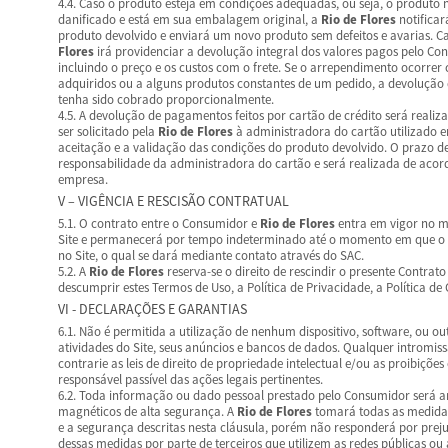
4.4. Caso o produto esteja em condições adequadas, ou seja, o produto 
danificado e está em sua embalagem original, a
Rio de Flores
notificar
produto devolvido e enviará um novo produto sem defeitos e avarias. Cas
Flores
irá providenciar a devolução integral dos valores pagos pelo Co
incluindo o preço e os custos com o frete. Se o arrependimento ocorrer
adquiridos ou a alguns produtos constantes de um pedido, a devolução d
tenha sido cobrado proporcionalmente.
4.5. A devolução de pagamentos feitos por cartão de crédito será reali
ser solicitado pela
Rio de Flores
à administradora do cartão utilizado e
aceitação e a validação das condições do produto devolvido. O prazo de
responsabilidade da administradora do cartão e será realizada de acor
empresa.
V – VIGÊNCIA E RESCISÃO CONTRATUAL
5.1. O contrato entre o Consumidor e
Rio de Flores
entra em vigor no m
Site e permanecerá por tempo indeterminado até o momento em que o C
no Site, o qual se dará mediante contato através do SAC.
5.2. A
Rio de Flores
reserva-se o direito de rescindir o presente Contrat
descumprir estes Termos de Uso, a Política de Privacidade, a Política de C
VI - DECLARAÇÕES E GARANTIAS
6.1. Não é permitida a utilização de nenhum dispositivo, software, ou ou
atividades do Site, seus anúncios e bancos de dados. Qualquer intromissã
contrarie as leis de direito de propriedade intelectual e/ou as proibiçõe
responsável passível das ações legais pertinentes.
6.2. Toda informação ou dado pessoal prestado pelo Consumidor será 
magnéticos de alta segurança. A
Rio de Flores
tomará todas as medidas
e a segurança descritas nesta cláusula, porém não responderá por preju
dessas medidas por parte de terceiros que utilizem as redes públicas ou 