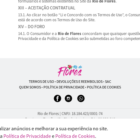
formulários e sistemas existentes no Site da
Rio de Flores
.
XIII – ACEITAÇÃO CONTRATUAL
13.1. Ao clicar no botão “Li e Concordo com os Termos de Uso”, o Con
está de acordo com os Termos de Uso do Site.
XIV – DO FORO
14.1. O Consumidor e a
Rio de Flores
concordam que quaisquer questões
Privacidade e da Política de Cookies serão submetidas ao foro compete
TERMOS DE USO
•
DEVOLUÇÕES E REEMBOLSOS
•
SAC
QUEM SOMOS
•
POLÍTICA DE PRIVACIDADE
•
POLÍTICA DE COOKIES
Rio de Flores | CNPJ: 18.184.423/0001-74
Rua Lopes Trovão, 42 - Rio de Janeiro - RJ - 20.920-340
| Telefone: (21) 9 6715-9790
WhatsApp: (21) 96451-9290
izar anúncios e melhorar a sua experiência no site.
sa
Política de Privacidade
e
Política de Cookies
.
© 2024-2026 - Todos os direitos reservados - Desenvolvido por
BEX Soluções Inteligentes