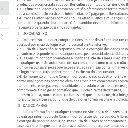
produzidos e comercializados por floriculturas em todo o território do B
1.3. As funcionalidades e o acesso ao Site são oferecidos de forma tota
que a comissão pelo serviço de intermediação é paga pelas floriculturas
1.4. Preços e informações contidos no Site estão sujeitos a mudanças. 
com rapidez quando descobertos. O Consumidor deverá nos informar c
navegação para que possamos corrigi-la.
II – DO CADASTRO
2.1. Para realizar qualquer compra, o Consumidor deverá realizar um c
acessível por meio de login e senha pessoal e intransferível.
2.2. A
Rio de Flores
não se responsabiliza pela correção dos dados pess
garantem e respondem, em qualquer caso, pela veracidade, exatidão e 
2.3. O Consumidor compromete-se a notificar a
Rio de Flores
imediatame
de qualquer uso não autorizado de sua conta, bem como o acesso não a
o único responsável pelas operações efetuadas em sua conta, uma vez q
de login e senha, cujo conhecimento é exclusivo do Consumidor.
2.4. No momento em que o Consumidor possui o seu cadastro no Site e 
deixar avaliações nas compras efetivadas mediante comentários acerca 
atendimento, entrega, preço, qualidade do produto e cartão de mensa
compromete a não gerar conteúdo que (i) viole direitos de terceiros, (ii) 
ou lesivo à ética, moral e bons costumes, (iv) que possa denegrir a inte
floriculturas parceiras, ou (v) que de qualquer forma resulte em violação
III - DAS COMPRAS
3.1. Após a efetivação de qualquer compra no Site, a
Rio de Flores
busc
de entrega informado pelo Consumidor para atender ao pedido. A floric
e entrega do produto adquirido, mas a
Rio de Flores
se compromete a r
caso esta não chegue dentro do prazo estipulado ou apresente danos e