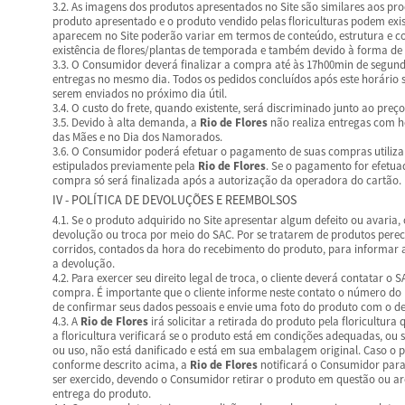
3.2. As imagens dos produtos apresentados no Site são similares aos pro
produto apresentado e o produto vendido pelas floriculturas podem exist
aparecem no Site poderão variar em termos de conteúdo, estrutura e c
existência de flores/plantas de temporada e também devido à forma de tr
3.3. O Consumidor deverá finalizar a compra até às 17h00min de segunda
entregas no mesmo dia. Todos os pedidos concluídos após este horári
serem enviados no próximo dia útil.
3.4. O custo do frete, quando existente, será discriminado junto ao preç
3.5. Devido à alta demanda, a
Rio de Flores
não realiza entregas com h
das Mães e no Dia dos Namorados.
3.6. O Consumidor poderá efetuar o pagamento de suas compras utili
estipulados previamente pela
Rio de Flores
. Se o pagamento for efetuad
compra só será finalizada após a autorização da operadora do cartão.
IV - POLÍTICA DE DEVOLUÇÕES E REEMBOLSOS
4.1. Se o produto adquirido no Site apresentar algum defeito ou avaria,
devolução ou troca por meio do SAC. Por se tratarem de produtos perecí
corridos, contados da hora do recebimento do produto, para informar a 
a devolução.
4.2. Para exercer seu direito legal de troca, o cliente deverá contatar o 
compra. É importante que o cliente informe neste contato o número do
de confirmar seus dados pessoais e envie uma foto do produto com o def
4.3. A
Rio de Flores
irá solicitar a retirada do produto pela floricultura
a floricultura verificará se o produto está em condições adequadas, ou 
ou uso, não está danificado e está em sua embalagem original. Caso o
conforme descrito acima, a
Rio de Flores
notificará o Consumidor para
ser exercido, devendo o Consumidor retirar o produto em questão ou ar
entrega do produto.