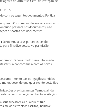
 de agosto de 2018 (“Lei Geral de Proteção de
COOKIES
ordo com os seguintes documentos: Política
das quais o Consumidor deverá ler e marcar o
 conteúdo presente nos documentos, não
ações dispostas nos documentos.
 Flores
e/ou a seus parceiros, sendo
 para fins diversos, salvo permissão
quer tempo. O Consumidor será informado
nifestar sua concordância com os novos
 descumprimento das obrigações contidas
a maior, devendo qualquer evento deste tipo
obrigações previstas nestes Termos, ainda
erpretada como novação ou tácita aceitação
seus sucessores a qualquer título.
s meios eletrônicos escritos, inclusive