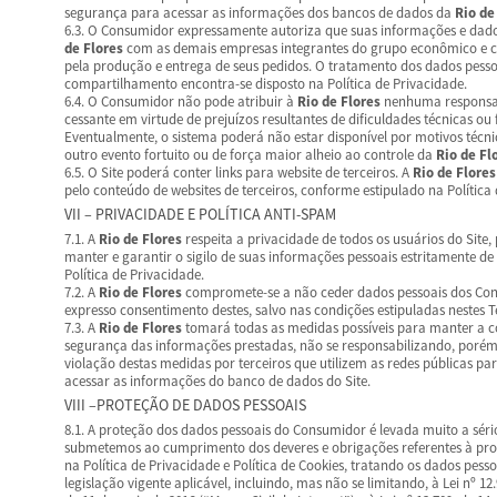
segurança para acessar as informações dos bancos de dados da
Rio de
6.3. O Consumidor expressamente autoriza que suas informações e dad
de Flores
com as demais empresas integrantes do grupo econômico e co
pela produção e entrega de seus pedidos. O tratamento dos dados pesso
compartilhamento encontra-se disposto na Política de Privacidade.
6.4. O Consumidor não pode atribuir à
Rio de Flores
nenhuma responsab
cessante em virtude de prejuízos resultantes de dificuldades técnicas ou 
Eventualmente, o sistema poderá não estar disponível por motivos técnic
outro evento fortuito ou de força maior alheio ao controle da
Rio de Fl
6.5. O Site poderá conter links para website de terceiros. A
Rio de Flores
pelo conteúdo de websites de terceiros, conforme estipulado na Política 
VII – PRIVACIDADE E POLÍTICA ANTI-SPAM
7.1. A
Rio de Flores
respeita a privacidade de todos os usuários do Site, 
manter e garantir o sigilo de suas informações pessoais estritamente d
Política de Privacidade.
7.2. A
Rio de Flores
compromete-se a não ceder dados pessoais dos Cons
expresso consentimento destes, salvo nas condições estipuladas nestes 
7.3. A
Rio de Flores
tomará todas as medidas possíveis para manter a co
segurança das informações prestadas, não se responsabilizando, porém,
violação destas medidas por terceiros que utilizem as redes públicas pa
acessar as informações do banco de dados do Site.
VIII –PROTEÇÃO DE DADOS PESSOAIS
8.1. A proteção dos dados pessoais do Consumidor é levada muito a séri
submetemos ao cumprimento dos deveres e obrigações referentes à pro
na Política de Privacidade e Política de Cookies, tratando os dados pe
legislação vigente aplicável, incluindo, mas não se limitando, à Lei nº 12.