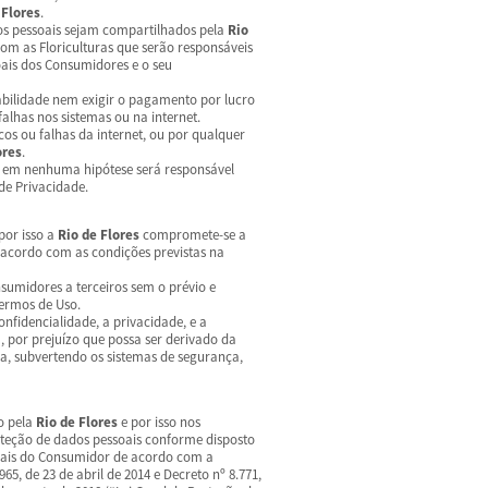
 Flores
.
os pessoais sejam compartilhados pela
Rio
m as Floriculturas que serão responsáveis
ais dos Consumidores e o seu
ilidade nem exigir o pagamento por lucro
falhas nos sistemas ou na internet.
os ou falhas da internet, ou por qualquer
ores
.
em nenhuma hipótese será responsável
de Privacidade.
por isso a
Rio de Flores
compromete-se a
e acordo com as condições previstas na
umidores a terceiros sem o prévio e
Termos de Uso.
nfidencialidade, a privacidade, e a
 por prejuízo que possa ser derivado da
ra, subvertendo os sistemas de segurança,
o pela
Rio de Flores
e por isso nos
teção de dados pessoais conforme disposto
ssoais do Consumidor de acordo com a
965, de 23 de abril de 2014 e Decreto nº 8.771,