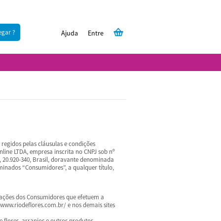
egar ?
Ajuda
Entre
 regidos pelas cláusulas e condições
Online LTDA, empresa inscrita no CNPJ sob nº
J, 20.920-340, Brasil, doravante denominada
inados “Consumidores”, a qualquer título,
rigações dos Consumidores que efetuem a
/www.riodeflores.com.br/ e nos demais sites
 flores, arranjos e outros produtos