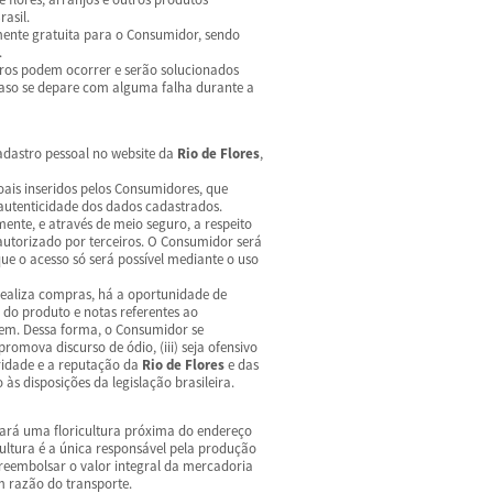
rasil.
lmente gratuita para o Consumidor, sendo
.
Erros podem ocorrer e serão solucionados
aso se depare com alguma falha durante a
adastro pessoal no website da
Rio de Flores
,
oais inseridos pelos Consumidores, que
autenticidade dos dados cadastrados.
nte, e através de meio seguro, a respeito
utorizado por terceiros. O Consumidor será
ue o acesso só será possível mediante o uso
realiza compras, há a oportunidade de
do produto e notas referentes ao
gem. Dessa forma, o Consumidor se
promova discurso de ódio, (iii) seja ofensivo
gridade e a reputação da
Rio de Flores
e das
 às disposições da legislação brasileira.
ará uma floricultura próxima do endereço
ultura é a única responsável pela produção
eembolsar o valor integral da mercadoria
m razão do transporte.