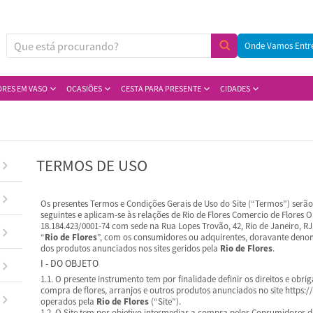
Onde Vamos Entr
ORES EM VASO
OCASIÕES
CESTA PARA PRESENTE
CIDADES
TERMOS DE USO
Os presentes Termos e Condições Gerais de Uso do Site (“Termos”) serão
seguintes e aplicam-se às relações de Rio de Flores Comercio de Flores 
18.184.423/0001-74 com sede na Rua Lopes Trovão, 42, Rio de Janeiro, R
“
Rio de Flores
”, com os consumidores ou adquirentes, doravante denom
dos produtos anunciados nos sites geridos pela
Rio de Flores
.
I - DO OBJETO
1.1. O presente instrumento tem por finalidade definir os direitos e ob
compra de flores, arranjos e outros produtos anunciados no site https:/
operados pela
Rio de Flores
(“Site”).
1.2. O Site tem por objetivo intermediar a compra pelos Consumidores de