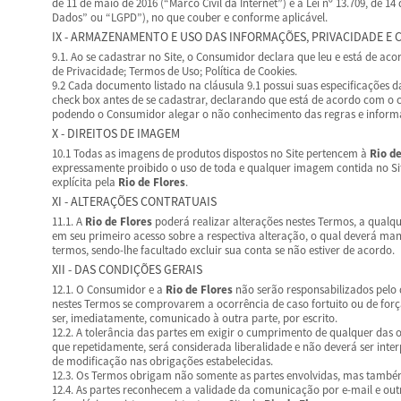
de 11 de maio de 2016 (“Marco Civil da Internet”) e à Lei nº 13.709, de 14
Dados” ou “LGPD”), no que couber e conforme aplicável.
IX - ARMAZENAMENTO E USO DAS INFORMAÇÕES, PRIVACIDADE E 
9.1. Ao se cadastrar no Site, o Consumidor declara que leu e está de ac
de Privacidade; Termos de Uso; Política de Cookies.
9.2 Cada documento listado na cláusula 9.1 possui suas especificações 
check box antes de se cadastrar, declarando que está de acordo com o
podendo o Consumidor alegar o não conhecimento das regras e inform
X - DIREITOS DE IMAGEM
10.1 Todas as imagens de produtos dispostos no Site pertencem à
Rio de
expressamente proibido o uso de toda e qualquer imagem contida no Site
explícita pela
Rio de Flores
.
XI - ALTERAÇÕES CONTRATUAIS
11.1. A
Rio de Flores
poderá realizar alterações nestes Termos, a qual
em seu primeiro acesso sobre a respectiva alteração, o qual deverá ma
termos, sendo-lhe facultado excluir sua conta se não estiver de acordo.
XII - DAS CONDIÇÕES GERAIS
12.1. O Consumidor e a
Rio de Flores
não serão responsabilizados pelo
nestes Termos se comprovarem a ocorrência de caso fortuito ou de forç
ser, imediatamente, comunicado à outra parte, por escrito.
12.2. A tolerância das partes em exigir o cumprimento de qualquer das 
que repetidamente, será considerada liberalidade e não deverá ser int
de modificação nas obrigações estabelecidas.
12.3. Os Termos obrigam não somente as partes envolvidas, mas também 
12.4. As partes reconhecem a validade da comunicação por e-mail e outro