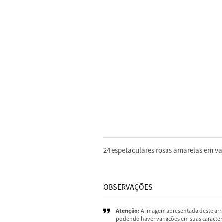
DESCRIÇÃO
24 espetaculares rosas amarelas em va
OBSERVAÇÕES
Atenção:
A imagem apresentada deste arra
podendo haver variações em suas caracterí