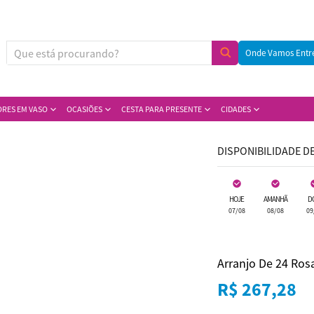
Onde Vamos Entr
ORES EM VASO
OCASIÕES
CESTA PARA PRESENTE
CIDADES
DISPONIBILIDADE D
HOJE
AMANHÃ
D
07/08
08/08
09
Arranjo De 24 Ro
R$ 267,28