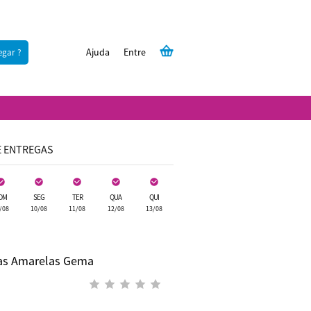
Ajuda
Entre
egar ?
E ENTREGAS
OM
SEG
TER
QUA
QUI
/08
10/08
11/08
12/08
13/08
sas Amarelas Gema