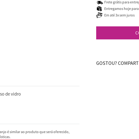
Frete grátis para entr
Entregamos hoje para 
Em até 3x sem juros
C
GOSTOU? COMPARTI
so de vidro
njo é similar ao produto que será oferecido,
sticas.