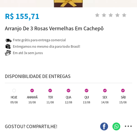
R$ 155,71
Arranjo De 3 Rosas Vermelhas Em Cachepô
Frete grátis para entrega comercial
Entregamos no mesmo dia para todo Brasil!
Em até 3x sem juros
DISPONIBILIDADE DE ENTREGAS
HOJE
AMANHÃ
TER
QUA
QUI
SEX
SÁB
09/08
10/08
11/08
12/08
13/08
14/08
15/08
...
GOSTOU? COMPARTILHE!