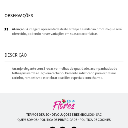
OBSERVAÇÕES
Atenção:
A imagem apresentada deste arranjo é similar ao produto que será
oferecido, podendo haver variações em suas características.
DESCRIÇÃO
Arranjo elegante com 3 rosas vermelhas de qualidade, acompanhadas de
folhagens verdes e laço em cachepô. Presente sofisticado para expressar
carinho, romantismo e celebrar ocasiões especiais com charme.
TERMOS DE USO
•
DEVOLUÇÕES E REEMBOLSOS
•
SAC
QUEM SOMOS
•
POLÍTICA DE PRIVACIDADE
•
POLÍTICA DE COOKIES