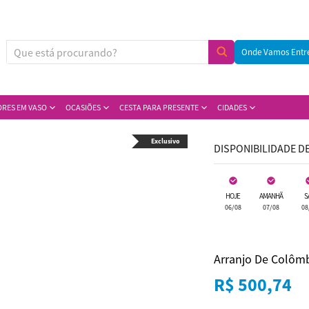
Onde Vamos Entr
ORES EM VASO
OCASIÕES
CESTA PARA PRESENTE
CIDADES
Exclusivo
DISPONIBILIDADE D
HOJE
AMANHÃ
S
06/08
07/08
08
Arranjo De Colôm
R$ 500,74