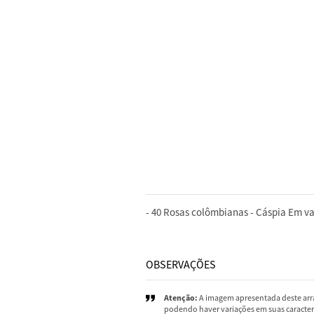
DESCRIÇÃO
- 40 Rosas colômbianas - Cáspia Em va
OBSERVAÇÕES
Atenção:
A imagem apresentada deste arra
podendo haver variações em suas caracterí