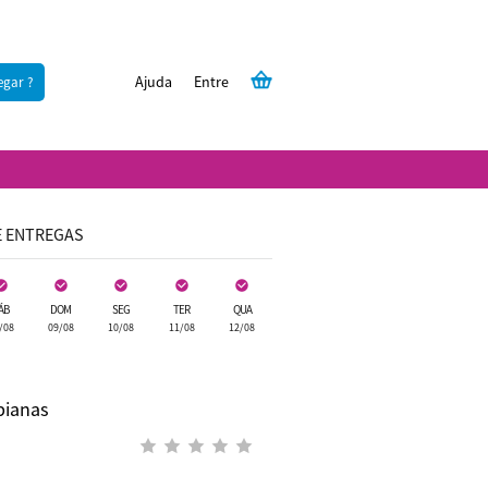
Ajuda
Entre
egar ?
E ENTREGAS
ÁB
DOM
SEG
TER
QUA
/08
09/08
10/08
11/08
12/08
bianas