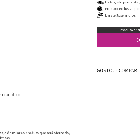
Frete grátis para entr
Produto exclusivo para
Em até 3x sem juros
Produto entr
C
GOSTOU? COMPARTI
so acrílico
njo é similar ao produto que será oferecido,
sticas.