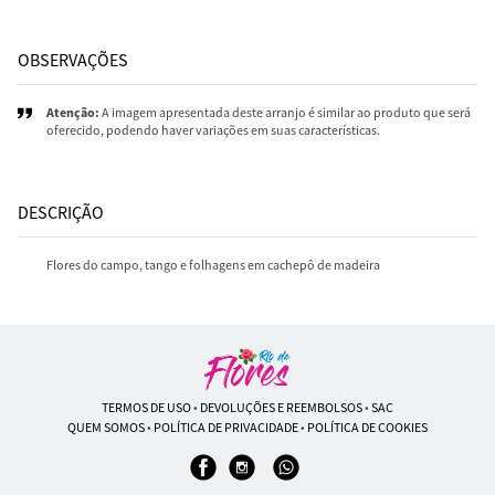
OBSERVAÇÕES
Atenção:
A imagem apresentada deste arranjo é similar ao produto que será
oferecido, podendo haver variações em suas características.
DESCRIÇÃO
Flores do campo, tango e folhagens em cachepô de madeira
TERMOS DE USO
•
DEVOLUÇÕES E REEMBOLSOS
•
SAC
QUEM SOMOS
•
POLÍTICA DE PRIVACIDADE
•
POLÍTICA DE COOKIES