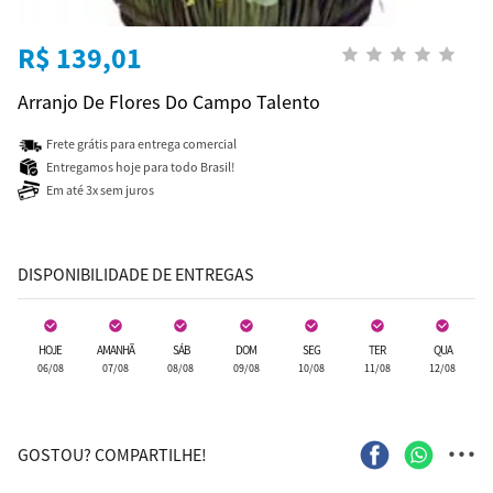
R$ 139,01
Arranjo De Flores Do Campo Talento
Frete grátis para entrega comercial
Entregamos hoje para todo Brasil!
Em até 3x sem juros
DISPONIBILIDADE DE ENTREGAS
HOJE
AMANHÃ
SÁB
DOM
SEG
TER
QUA
06/08
07/08
08/08
09/08
10/08
11/08
12/08
...
GOSTOU? COMPARTILHE!