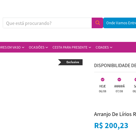
Onde Vamos Entr
ORES EM VASO
OCASIÕES
CESTA PARA PRESENTE
CIDADES
Exclusivo
DISPONIBILIDADE D
HOJE
AMANHÃ
S
06/08
07/08
08
Arranjo De Lírios 
R$ 200,23