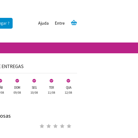
Ajuda
Entre
egar ?
E ENTREGAS
ÁB
DOM
SEG
TER
QUA
/08
09/08
10/08
11/08
12/08
Rosas