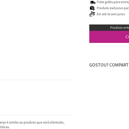
Frete grátis para entr
Produto exclusivo para
Em até 3x sem juros
Produto entr
C
GOSTOU? COMPARTI
njo é similar ao produto que será oferecido,
sticas.