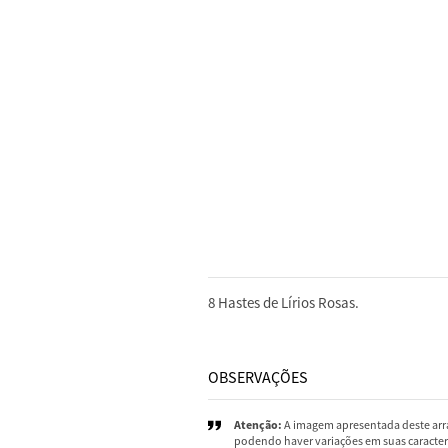
DESCRIÇÃO
8 Hastes de Lírios Rosas.
OBSERVAÇÕES
Atenção:
A imagem apresentada deste arra
podendo haver variações em suas caracterí