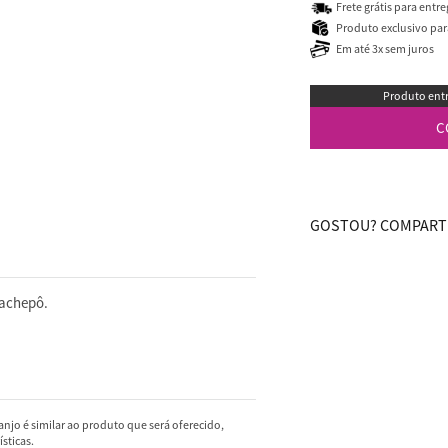
Frete grátis para entr
Produto exclusivo para
Em até 3x sem juros
Produto entr
C
GOSTOU? COMPARTI
cachepô.
njo é similar ao produto que será oferecido,
sticas.