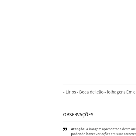
DESCRIÇÃO
- Lírios - Boca de leão - folhagens Em 
OBSERVAÇÕES
Atenção:
A imagem apresentada deste arra
podendo haver variações em suas caracterí