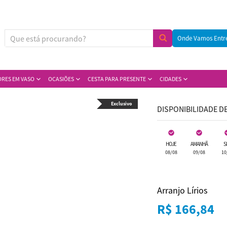
Onde Vamos Entr
ORES EM VASO
OCASIÕES
CESTA PARA PRESENTE
CIDADES
Exclusivo
DISPONIBILIDADE D
HOJE
AMANHÃ
S
08/08
09/08
10
Arranjo Lírios
R$ 166,84