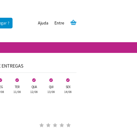
Ajuda
Entre
egar ?
E ENTREGAS
EG
TER
QUA
QUI
SEX
/08
11/08
12/08
13/08
14/08