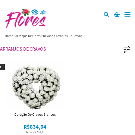
Home
Arranjos De Flores Em Vaso
Arranjos De Cravos
ARRANJOS DE CRAVOS
o
Coração De Cravos Brancos
R$834,64
3x de R$ 278,21