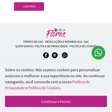
COMPRAR
TERMOS DE USO
•
DEVOLUÇÕES E REEMBOLSOS
•
SAC
QUEM SOMOS
•
POLÍTICA DE PRIVACIDADE
•
POLÍTICA DE COOKIES
Rio de Flores | CNPJ: 18.184.423/0001-74
Sobre os cookies: Nós usamos cookies para personalizar
Rua Lopes Trovão, 42 - Rio de Janeiro - RJ - 20.920-340
anúncios e melhorar a sua experiência no site.
Ao continuar
WhatsApp: (21) 96451-9290
| Telefone: (21) 9 6715-9790
navegando, você concorda com a nossa
Política de
© 2024-2026 - Todos os direitos reservados - Desenvolvido por
BEX Soluções
Privacidade
e
Política de Cookies
.
Inteligentes
Continuar e Fechar