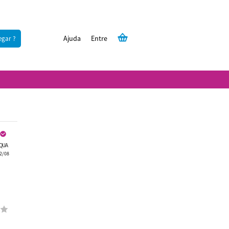
Ajuda
Entre
egar ?
QUA
2/08