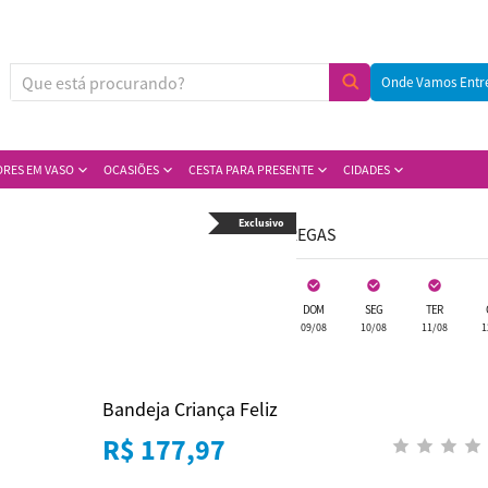
Onde Vamos Entr
ORES EM VASO
OCASIÕES
CESTA PARA PRESENTE
CIDADES
Exclusivo
DISPONIBILIDADE DE ENTREGAS
HOJE
AMANHÃ
SÁB
DOM
SEG
TER
06/08
07/08
08/08
09/08
10/08
11/08
1
Bandeja Criança Feliz
R$ 177,97