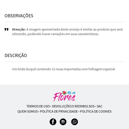
OBSERVAÇÕES
Atenção:
A imagem apresentada deste arranjo é similar ao produto que será
oferecido, podendo haver variações em suas características.
DESCRIÇÃO
Um lindo buquê contendo 12 rosas importadas com folhagem especial
TERMOS DE USO
•
DEVOLUÇÕES E REEMBOLSOS
•
SAC
QUEM SOMOS
•
POLÍTICA DE PRIVACIDADE
•
POLÍTICA DE COOKIES