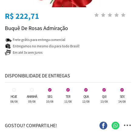
R$ 222,71
Buquê De Rosas Admiração
Frete grátis para entrega comercial
Entregamos no mesmo dia para todo Brasil!
Em até 3x sem juros
DISPONIBILIDADE DE ENTREGAS
HOJE
AMANHÃ
SEG
TER
QUA
QUI
SEX
08/08
09/08
10/08
11/08
12/08
13/08
14/08
...
GOSTOU? COMPARTILHE!