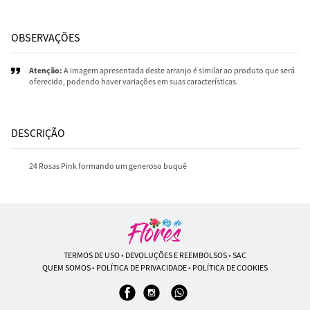
OBSERVAÇÕES
Atenção:
A imagem apresentada deste arranjo é similar ao produto que será
oferecido, podendo haver variações em suas características.
DESCRIÇÃO
24 Rosas Pink formando um generoso buquê
TERMOS DE USO
•
DEVOLUÇÕES E REEMBOLSOS
•
SAC
QUEM SOMOS
•
POLÍTICA DE PRIVACIDADE
•
POLÍTICA DE COOKIES