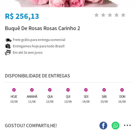
R$ 256,13
Buquê De Rosas Rosas Carinho 2
Frete grátis para entrega comercial
Entregamos hoje para todo Brasil!
Em até 3x sem juros
DISPONIBILIDADE DE ENTREGAS
HOJE
AMANHÃ
QUA
QUI
SEX
SÁB
DOM
10/08
11/08
12/08
13/08
14/08
15/08
16/08
...
GOSTOU? COMPARTILHE!