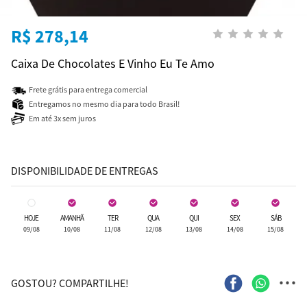
R$ 278,14
Caixa De Chocolates E Vinho Eu Te Amo
Frete grátis para entrega comercial
Entregamos no mesmo dia para todo Brasil!
Em até 3x sem juros
DISPONIBILIDADE DE ENTREGAS
HOJE
AMANHÃ
TER
QUA
QUI
SEX
SÁB
09/08
10/08
11/08
12/08
13/08
14/08
15/08
...
GOSTOU? COMPARTILHE!