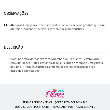
OBSERVAÇÕES
Atenção:
A imagem apresentada deste arranjo é similar ao produto que será
oferecido, podendo haver variações em suas características.
DESCRIÇÃO
Uma linda caixa de madeira com, 5 bombons ouro branco, Ferrero rocher
com 3 unidades, Trufas, Castanha de caju, Pelúcia de coração e uma garrafa
de vinho. *Produtos sujeitos a alteração de acordo com mercadorias
disponíveis no estoque.
TERMOS DE USO
•
DEVOLUÇÕES E REEMBOLSOS
•
SAC
QUEM SOMOS
•
POLÍTICA DE PRIVACIDADE
•
POLÍTICA DE COOKIES