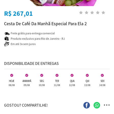
R$ 267,01
Cesta De Café Da Manhã Especial Para Ela 2
Frete grátis para entrega comercial
Produto exclusivo para Rio de Janeiro - RJ
Em até 3x sem juros
DISPONIBILIDADE DE ENTREGAS
HOJE
AMANHÃ
SEG
TER
QUA
QUI
SEX
08/08
09/08
10/08
11/08
12/08
13/08
14/08
...
GOSTOU? COMPARTILHE!