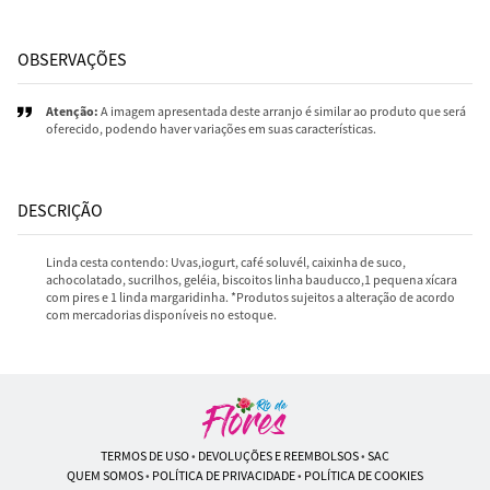
OBSERVAÇÕES
Atenção:
A imagem apresentada deste arranjo é similar ao produto que será
oferecido, podendo haver variações em suas características.
DESCRIÇÃO
Linda cesta contendo: Uvas,iogurt, café soluvél, caixinha de suco,
achocolatado, sucrilhos, geléia, biscoitos linha bauducco,1 pequena xícara
com pires e 1 linda margaridinha. *Produtos sujeitos a alteração de acordo
com mercadorias disponíveis no estoque.
TERMOS DE USO
•
DEVOLUÇÕES E REEMBOLSOS
•
SAC
QUEM SOMOS
•
POLÍTICA DE PRIVACIDADE
•
POLÍTICA DE COOKIES