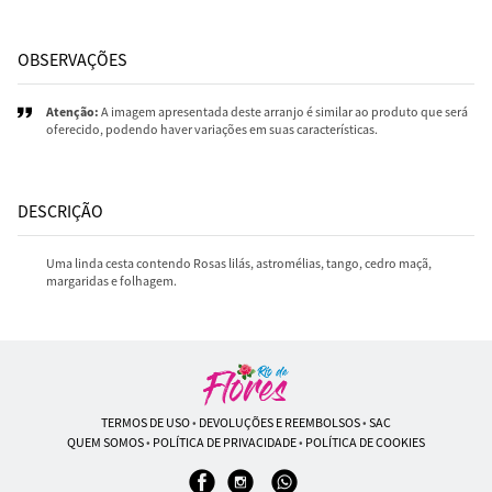
OBSERVAÇÕES
Atenção:
A imagem apresentada deste arranjo é similar ao produto que será
oferecido, podendo haver variações em suas características.
DESCRIÇÃO
Uma linda cesta contendo Rosas lilás, astromélias, tango, cedro maçã,
margaridas e folhagem.
TERMOS DE USO
•
DEVOLUÇÕES E REEMBOLSOS
•
SAC
QUEM SOMOS
•
POLÍTICA DE PRIVACIDADE
•
POLÍTICA DE COOKIES