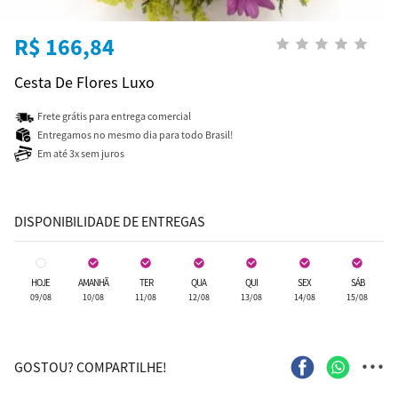
R$ 166,84
Cesta De Flores Luxo
Frete grátis para entrega comercial
Entregamos no mesmo dia para todo Brasil!
Em até 3x sem juros
DISPONIBILIDADE DE ENTREGAS
HOJE
AMANHÃ
TER
QUA
QUI
SEX
SÁB
09/08
10/08
11/08
12/08
13/08
14/08
15/08
...
GOSTOU? COMPARTILHE!