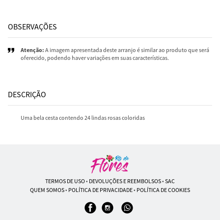
OBSERVAÇÕES
Atenção:
A imagem apresentada deste arranjo é similar ao produto que será
oferecido, podendo haver variações em suas características.
DESCRIÇÃO
Uma bela cesta contendo 24 lindas rosas coloridas
TERMOS DE USO
•
DEVOLUÇÕES E REEMBOLSOS
•
SAC
QUEM SOMOS
•
POLÍTICA DE PRIVACIDADE
•
POLÍTICA DE COOKIES