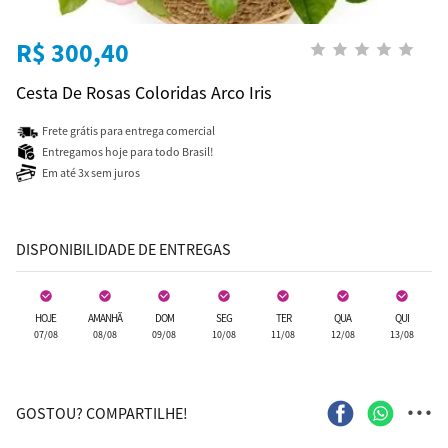
R$ 300,40
Cesta De Rosas Coloridas Arco Iris
Frete grátis para entrega comercial
Entregamos hoje para todo Brasil!
Em até 3x sem juros
DISPONIBILIDADE DE ENTREGAS
HOJE
AMANHÃ
DOM
SEG
TER
QUA
QUI
07/08
08/08
09/08
10/08
11/08
12/08
13/08
...
GOSTOU? COMPARTILHE!