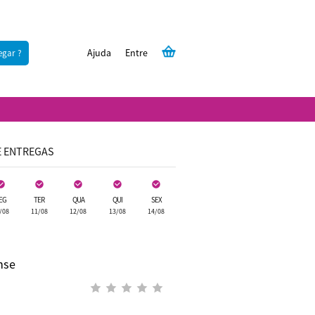
Ajuda
Entre
egar ?
E ENTREGAS
EG
TER
QUA
QUI
SEX
/08
11/08
12/08
13/08
14/08
nse