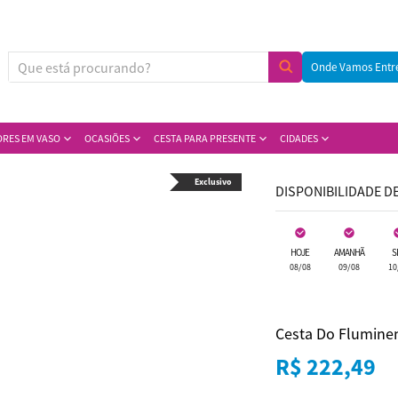
Onde Vamos Entr
ORES EM VASO
OCASIÕES
CESTA PARA PRESENTE
CIDADES
Exclusivo
DISPONIBILIDADE D
HOJE
AMANHÃ
S
08/08
09/08
10
Cesta Do Flumine
R$ 222,49