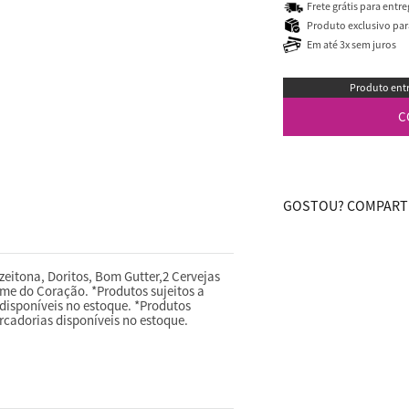
Frete grátis para entr
Produto exclusivo para
Em até 3x sem juros
Produto entr
C
GOSTOU? COMPARTI
eitona, Doritos, Bom Gutter,2 Cervejas
me do Coração. *Produtos sujeitos a
disponíveis no estoque. *Produtos
rcadorias disponíveis no estoque.