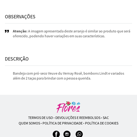
OBSERVAÇÕES
Atenção:
A imagem apresentada deste arranjo é similar ao produto que será
oferecido, podendo haver variações em suas características.
DESCRIÇÃO
Bandeja com pró-seco Veuve du Vernay Rosê, bombons Lindt e variados
além de 2 taças para brindar com a pessoa querida.
TERMOS DE USO
•
DEVOLUÇÕES E REEMBOLSOS
•
SAC
QUEM SOMOS
•
POLÍTICA DE PRIVACIDADE
•
POLÍTICA DE COOKIES