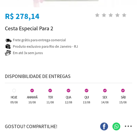
R$ 278,14
Cesta Especial Para 2
Frete grátis para entrega comercial
Produto exclusivo para Rio de Janeiro - RJ
Em até 3x sem juros
DISPONIBILIDADE DE ENTREGAS
HOJE
AMANHÃ
TER
QUA
QUI
SEX
SÁB
09/08
10/08
11/08
12/08
13/08
14/08
15/08
...
GOSTOU? COMPARTILHE!