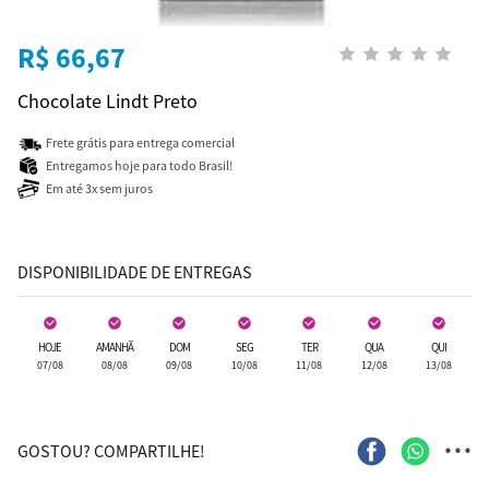
R$ 66,67
Chocolate Lindt Preto
Frete grátis para entrega comercial
Entregamos hoje para todo Brasil!
Em até 3x sem juros
DISPONIBILIDADE DE ENTREGAS
HOJE
AMANHÃ
DOM
SEG
TER
QUA
QUI
07/08
08/08
09/08
10/08
11/08
12/08
13/08
...
GOSTOU? COMPARTILHE!