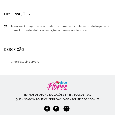
OBSERVAÇÕES
Atenção:
A imagem apresentada deste arranjo é similar ao produto que será
oferecido, podendo haver variações em suas características.
DESCRIÇÃO
Chocolate Lindt Preto
TERMOS DE USO
•
DEVOLUÇÕES E REEMBOLSOS
•
SAC
QUEM SOMOS
•
POLÍTICA DE PRIVACIDADE
•
POLÍTICA DE COOKIES