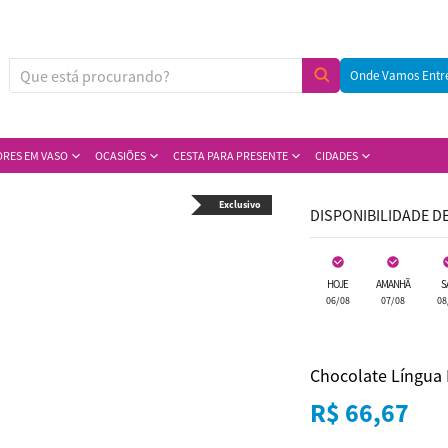
Onde Vamos Entr
ORES EM VASO
OCASIÕES
CESTA PARA PRESENTE
CIDADES
Exclusivo
DISPONIBILIDADE D
HOJE
AMANHÃ
S
06/08
07/08
08
Chocolate Língua 
R$ 66,67