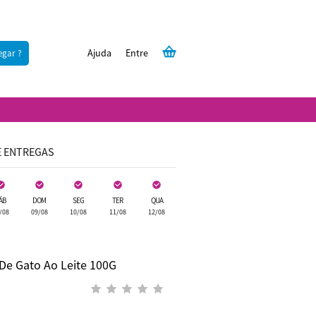
Ajuda
Entre
egar ?
E ENTREGAS
ÁB
DOM
SEG
TER
QUA
/08
09/08
10/08
11/08
12/08
De Gato Ao Leite 100G