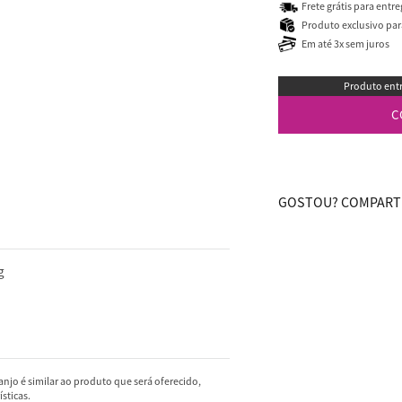
Frete grátis para entr
Produto exclusivo para
Em até 3x sem juros
Produto entr
C
GOSTOU? COMPARTI
g
njo é similar ao produto que será oferecido,
sticas.