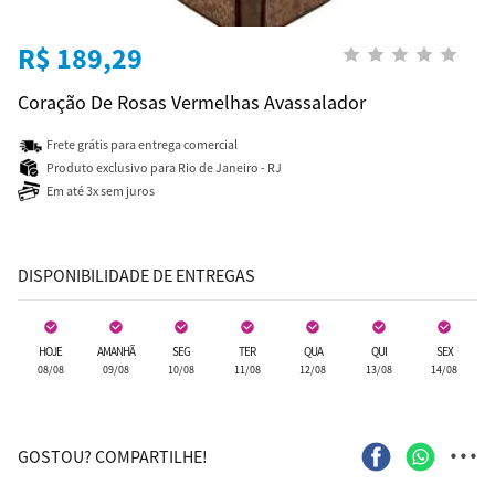
R$ 189,29
Coração De Rosas Vermelhas Avassalador
Frete grátis para entrega comercial
Produto exclusivo para Rio de Janeiro - RJ
Em até 3x sem juros
DISPONIBILIDADE DE ENTREGAS
HOJE
AMANHÃ
SEG
TER
QUA
QUI
SEX
08/08
09/08
10/08
11/08
12/08
13/08
14/08
...
GOSTOU? COMPARTILHE!