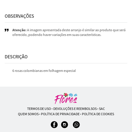
OBSERVAÇÕES
Atenção:
A imagem apresentada deste arranjo é similar ao produto que será
oferecido, podendo haver variações em suas características.
DESCRIÇÃO
6 rosas colombianas em folhagem especial
TERMOS DE USO
•
DEVOLUÇÕES E REEMBOLSOS
•
SAC
QUEM SOMOS
•
POLÍTICA DE PRIVACIDADE
•
POLÍTICA DE COOKIES