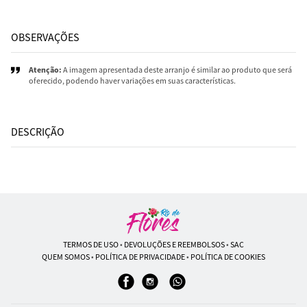
OBSERVAÇÕES
Atenção:
A imagem apresentada deste arranjo é similar ao produto que será
oferecido, podendo haver variações em suas características.
DESCRIÇÃO
TERMOS DE USO
•
DEVOLUÇÕES E REEMBOLSOS
•
SAC
QUEM SOMOS
•
POLÍTICA DE PRIVACIDADE
•
POLÍTICA DE COOKIES