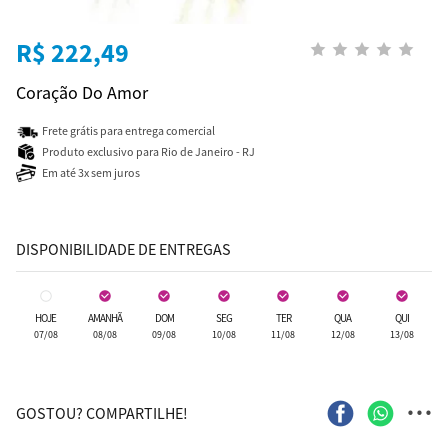
R$ 222,49
Coração Do Amor
Frete grátis para entrega comercial
Produto exclusivo para Rio de Janeiro - RJ
Em até 3x sem juros
DISPONIBILIDADE DE ENTREGAS
HOJE
AMANHÃ
DOM
SEG
TER
QUA
QUI
07/08
08/08
09/08
10/08
11/08
12/08
13/08
...
GOSTOU? COMPARTILHE!