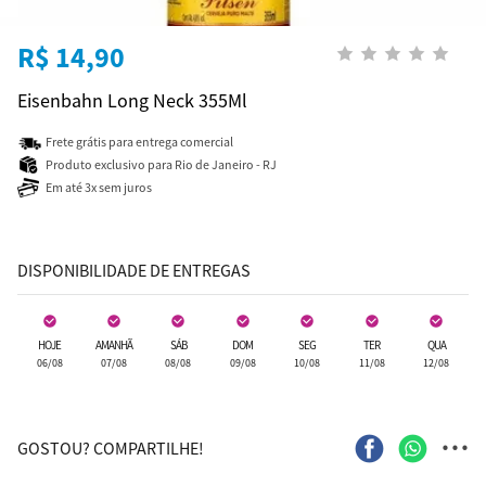
R$ 14,90
Eisenbahn Long Neck 355Ml
Frete grátis para entrega comercial
Produto exclusivo para Rio de Janeiro - RJ
Em até 3x sem juros
DISPONIBILIDADE DE ENTREGAS
HOJE
AMANHÃ
SÁB
DOM
SEG
TER
QUA
06/08
07/08
08/08
09/08
10/08
11/08
12/08
...
GOSTOU? COMPARTILHE!