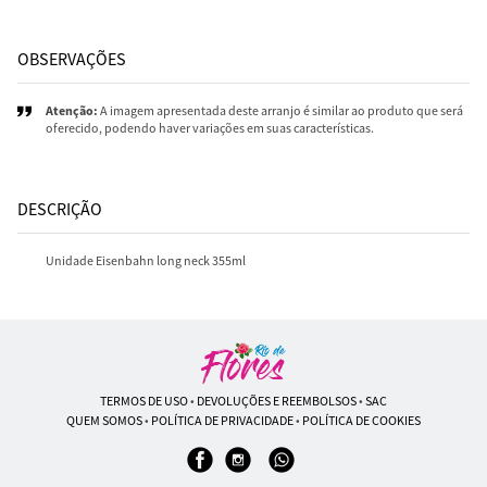
OBSERVAÇÕES
Atenção:
A imagem apresentada deste arranjo é similar ao produto que será
oferecido, podendo haver variações em suas características.
DESCRIÇÃO
Unidade Eisenbahn long neck 355ml
TERMOS DE USO
•
DEVOLUÇÕES E REEMBOLSOS
•
SAC
QUEM SOMOS
•
POLÍTICA DE PRIVACIDADE
•
POLÍTICA DE COOKIES