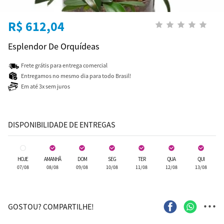
R$ 612,04
Esplendor De Orquídeas
Frete grátis para entrega comercial
Entregamos no mesmo dia para todo Brasil!
Em até 3x sem juros
DISPONIBILIDADE DE ENTREGAS
HOJE
AMANHÃ
DOM
SEG
TER
QUA
QUI
07/08
08/08
09/08
10/08
11/08
12/08
13/08
...
GOSTOU? COMPARTILHE!