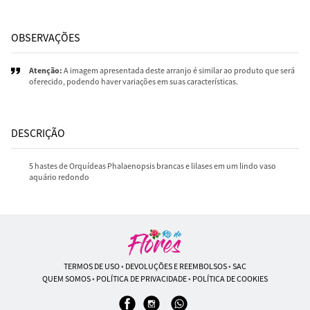
OBSERVAÇÕES
Atenção:
A imagem apresentada deste arranjo é similar ao produto que será
oferecido, podendo haver variações em suas características.
DESCRIÇÃO
5 hastes de Orquídeas Phalaenopsis brancas e lilases em um lindo vaso
aquário redondo
TERMOS DE USO
•
DEVOLUÇÕES E REEMBOLSOS
•
SAC
QUEM SOMOS
•
POLÍTICA DE PRIVACIDADE
•
POLÍTICA DE COOKIES