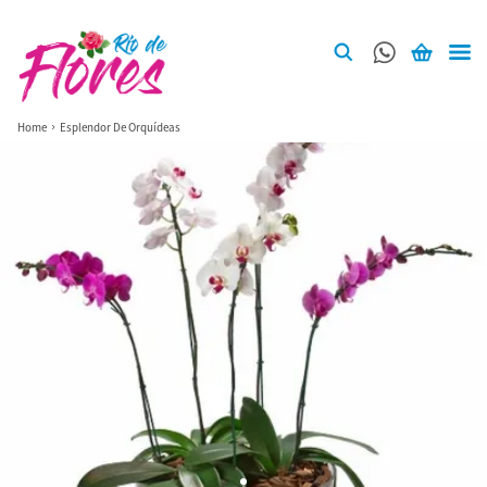
Home
Esplendor De Orquídeas