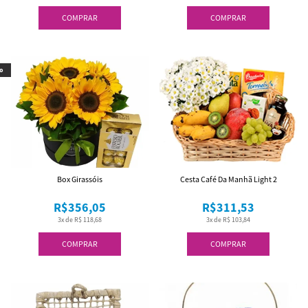
COMPRAR
COMPRAR
o
Box Girassóis
Cesta Café Da Manhã Light 2
R$356,05
R$311,53
3x de R$ 118,68
3x de R$ 103,84
COMPRAR
COMPRAR