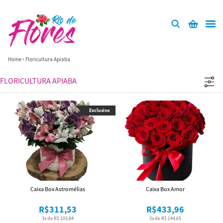
Home
Floricultura Apiaba
FLORICULTURA APIABA
Exclusivo
Caixa Box Astromélias
Caixa Box Amor
R$311,53
R$433,96
3x de R$ 103,84
3x de R$ 144,65