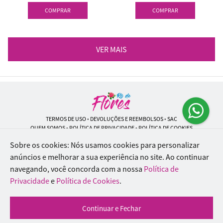
COMPRAR
COMPRAR
VER MAIS
TERMOS DE USO
•
DEVOLUÇÕES E REEMBOLSOS
•
SAC
QUEM SOMOS
•
POLÍTICA DE PRIVACIDADE
•
POLÍTICA DE COOKIES
Sobre os cookies: Nós usamos cookies para personalizar
anúncios e melhorar a sua experiência no site.
Ao continuar
navegando, você concorda com a nossa
Política de
Rio de Flores | CNPJ: 18.184.423/0001-74
Rua Lopes Trovão, 42 - Rio de Janeiro - RJ - 20.920-340
Privacidade
e
Política de Cookies
.
WhatsApp: (21) 96451-9290
| Telefone: (21) 9 6715-9790
© 2024-2026 - Todos os direitos reservados - Desenvolvido por
BEX Soluções
Continuar e Fechar
Inteligentes