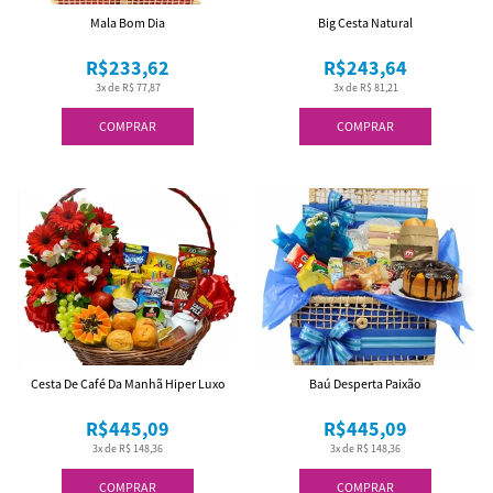
Mala Bom Dia
Big Cesta Natural
R$233,62
R$243,64
3x de R$ 77,87
3x de R$ 81,21
COMPRAR
COMPRAR
Cesta De Café Da Manhã Hiper Luxo
Baú Desperta Paixão
R$445,09
R$445,09
3x de R$ 148,36
3x de R$ 148,36
COMPRAR
COMPRAR