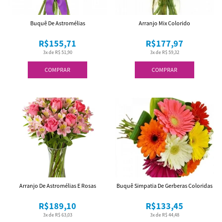
Buquê De Astromélias
Arranjo Mix Colorido
R$155,71
R$177,97
3x de R$ 51,90
3x de R$ 59,32
COMPRAR
COMPRAR
Arranjo De Astromélias E Rosas
Buquê Simpatia De Gerberas Coloridas
R$189,10
R$133,45
3x de R$ 63,03
3x de R$ 44,48