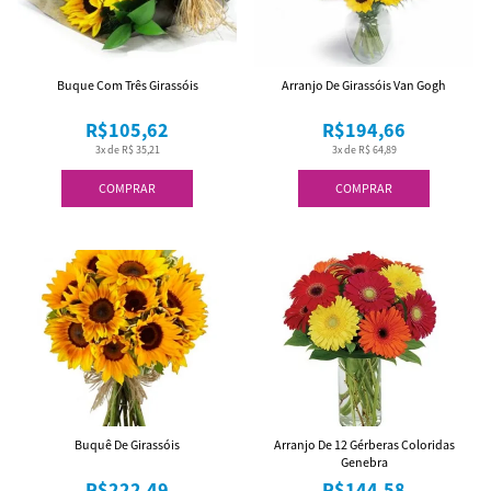
Buque Com Três Girassóis
Arranjo De Girassóis Van Gogh
R$105,62
R$194,66
3x de R$ 35,21
3x de R$ 64,89
COMPRAR
COMPRAR
Buquê De Girassóis
Arranjo De 12 Gérberas Coloridas
Genebra
R$222,49
R$144,58