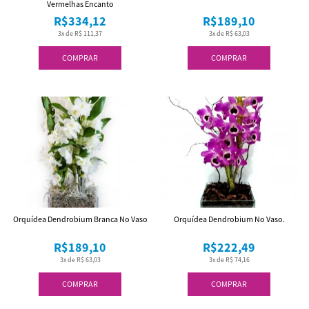
Vermelhas Encanto
R$334,12
R$189,10
3x de R$ 111,37
3x de R$ 63,03
COMPRAR
COMPRAR
Orquídea Dendrobium Branca No Vaso
Orquídea Dendrobium No Vaso.
R$189,10
R$222,49
3x de R$ 63,03
3x de R$ 74,16
COMPRAR
COMPRAR