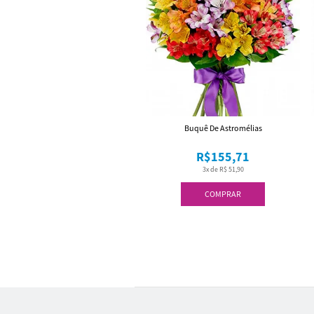
Buquê De Astromélias
R$155,71
3x de R$ 51,90
COMPRAR