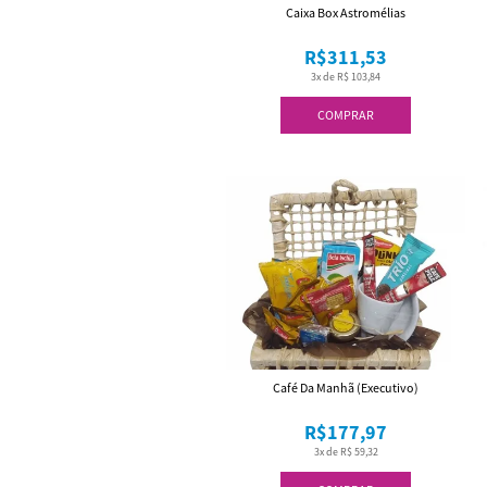
Caixa Box Astromélias
R$311,53
3x de R$ 103,84
COMPRAR
Café Da Manhã (Executivo)
R$177,97
3x de R$ 59,32