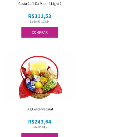
Cesta Café Da Manhã Light 2
R$311,53
3x de R$ 103,84
COMPRAR
Big Cesta Natural
R$243,64
3x de R$ 81,21