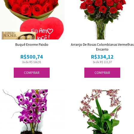
Buquê Enorme Paixão
Arranjo De Rosas Colombianas Vermelhas
Encanto
R$500,74
R$334,12
3x de R$ 166,91
3x de R$ 111,37
COMPRAR
COMPRAR