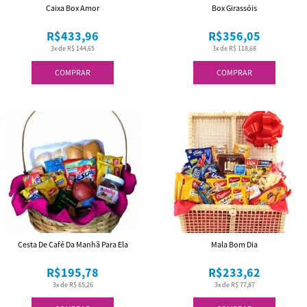
Caixa Box Amor
Box Girassóis
R$433,96
R$356,05
3x de R$ 144,65
3x de R$ 118,68
COMPRAR
COMPRAR
Cesta De Café Da Manhã Para Ela
Mala Bom Dia
R$195,78
R$233,62
3x de R$ 65,26
3x de R$ 77,87