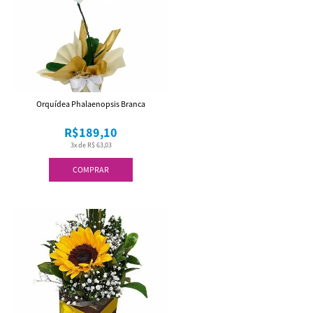
Orquídea Phalaenopsis Branca
R$189,10
3x de R$ 63,03
COMPRAR