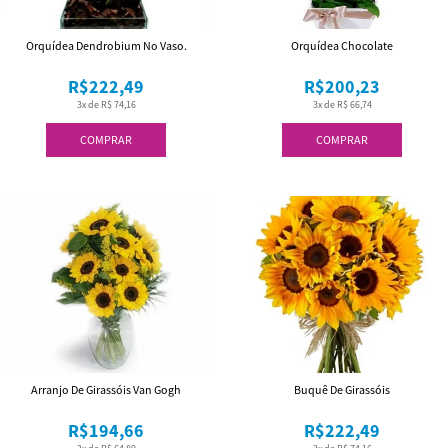
Orquídea Dendrobium No Vaso.
Orquídea Chocolate
R$222,49
R$200,23
3x de R$ 74,16
3x de R$ 66,74
COMPRAR
COMPRAR
Arranjo De Girassóis Van Gogh
Buquê De Girassóis
R$194,66
R$222,49