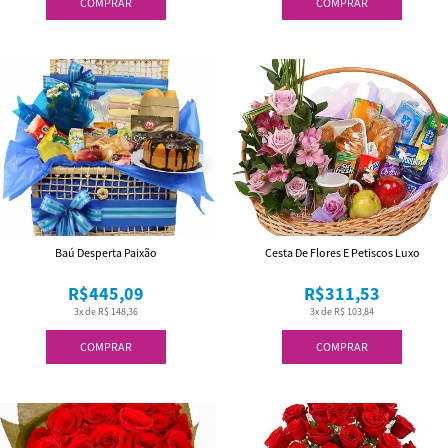
COMPRAR
COMPRAR
Baú Desperta Paixão
Cesta De Flores E Petiscos Luxo
R$445,09
R$311,53
3x de R$ 148,36
3x de R$ 103,84
COMPRAR
COMPRAR