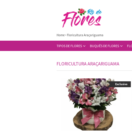
Home
Floricultura Araçariguama
TIPOS DE FLORES
BUQUÊS DE FLORES
FL
FLORICULTURA ARAÇARIGUAMA
Exclusivo