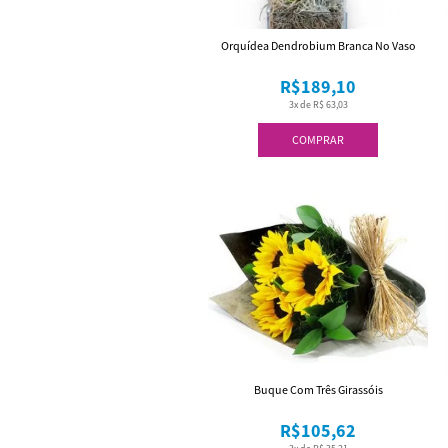
Orquídea Dendrobium Branca No Vaso
R$189,10
3x de R$ 63,03
COMPRAR
Buque Com Três Girassóis
R$105,62