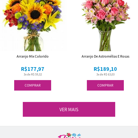
Arranjo Mix Colorido
Arranjo De Astromélias E Rosas
R$177,97
R$189,10
3x de R$ 59,32
3x de R$ 63,03
COMPRAR
COMPRAR
VER MAIS