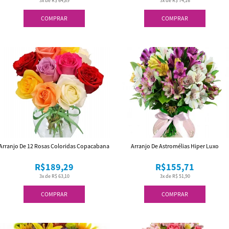
3x de R$ 64,89
3x de R$ 74,16
COMPRAR
COMPRAR
Arranjo De 12 Rosas Coloridas Copacabana
Arranjo De Astromélias Hiper Luxo
R$189,29
R$155,71
3x de R$ 63,10
3x de R$ 51,90
COMPRAR
COMPRAR