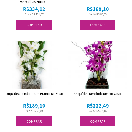
Vermelhas Encanto
R$334,12
R$189,10
3x de R$ 111,37
3x de R$ 63,03
COMPRAR
COMPRAR
Orquídea Dendrobium Branca No Vaso
Orquídea Dendrobium No Vaso.
R$189,10
R$222,49
3x de R$ 63,03
3x de R$ 74,16
COMPRAR
COMPRAR