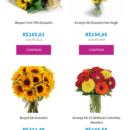
Buque Com Três Girassóis
Arranjo De Girassóis Van Gogh
R$105,62
R$194,66
3x de R$ 35,21
3x de R$ 64,89
COMPRAR
COMPRAR
Buquê De Girassóis
Arranjo De 12 Gérberas Coloridas
Genebra
R$222,49
R$144,58