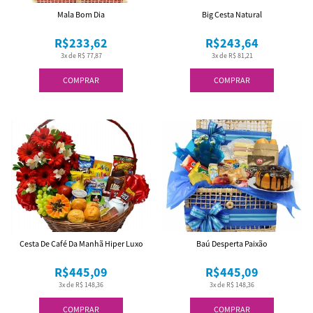
Mala Bom Dia
Big Cesta Natural
R$233,62
R$243,64
3x de R$ 77,87
3x de R$ 81,21
COMPRAR
COMPRAR
Cesta De Café Da Manhã Hiper Luxo
Baú Desperta Paixão
R$445,09
R$445,09
3x de R$ 148,36
3x de R$ 148,36
COMPRAR
COMPRAR