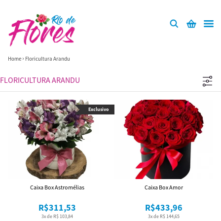
Home
Floricultura Arandu
FLORICULTURA ARANDU
Exclusivo
Caixa Box Astromélias
Caixa Box Amor
R$311,53
R$433,96
3x de R$ 103,84
3x de R$ 144,65