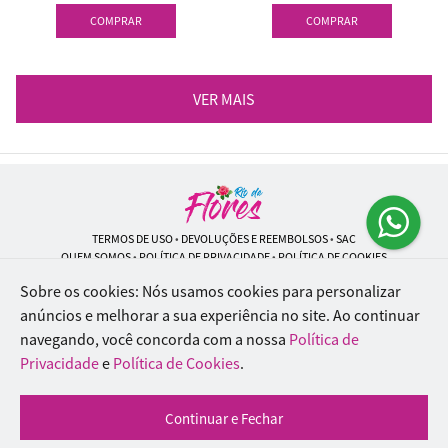
COMPRAR
COMPRAR
VER MAIS
TERMOS DE USO
•
DEVOLUÇÕES E REEMBOLSOS
•
SAC
QUEM SOMOS
•
POLÍTICA DE PRIVACIDADE
•
POLÍTICA DE COOKIES
Sobre os cookies: Nós usamos cookies para personalizar
anúncios e melhorar a sua experiência no site.
Ao continuar
navegando, você concorda com a nossa
Política de
Rio de Flores | CNPJ: 18.184.423/0001-74
Rua Lopes Trovão, 42 - Rio de Janeiro - RJ - 20.920-340
Privacidade
e
Política de Cookies
.
WhatsApp: (21) 96451-9290
| Telefone: (21) 9 6715-9790
© 2024-2026 - Todos os direitos reservados - Desenvolvido por
BEX Soluções
Continuar e Fechar
Inteligentes