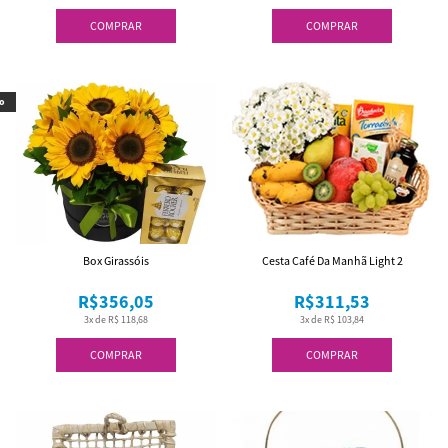
COMPRAR
COMPRAR
o
Box Girassóis
Cesta Café Da Manhã Light 2
R$356,05
R$311,53
3x de R$ 118,68
3x de R$ 103,84
COMPRAR
COMPRAR