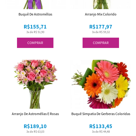
Buquê De Astromélias
Arranjo Mix Colorido
R$155,71
R$177,97
3x de R$ 51,90
3x de R$ 59,32
COMPRAR
COMPRAR
Arranjo De Astromélias E Rosas
Buquê Simpatia De Gerberas Coloridas
R$189,10
R$133,45
3x de R$ 63,03
3x de R$ 44,48