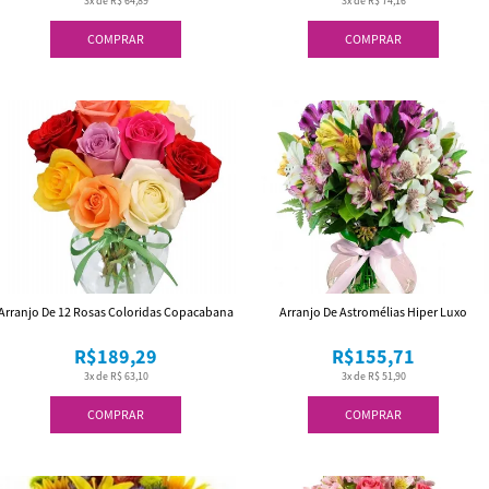
3x de R$ 64,89
3x de R$ 74,16
COMPRAR
COMPRAR
Arranjo De 12 Rosas Coloridas Copacabana
Arranjo De Astromélias Hiper Luxo
R$189,29
R$155,71
3x de R$ 63,10
3x de R$ 51,90
COMPRAR
COMPRAR