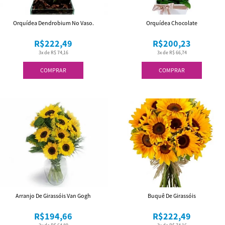
Orquídea Dendrobium No Vaso.
Orquídea Chocolate
R$222,49
R$200,23
3x de R$ 74,16
3x de R$ 66,74
COMPRAR
COMPRAR
Arranjo De Girassóis Van Gogh
Buquê De Girassóis
R$194,66
R$222,49