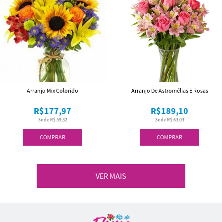
Arranjo Mix Colorido
Arranjo De Astromélias E Rosas
R$177,97
R$189,10
3x de R$ 59,32
3x de R$ 63,03
COMPRAR
COMPRAR
VER MAIS