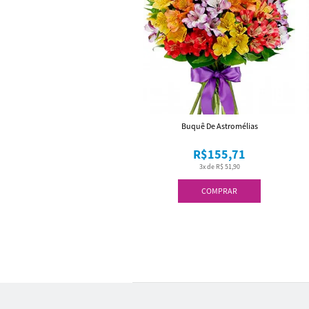
Buquê De Astromélias
R$155,71
3x de R$ 51,90
COMPRAR