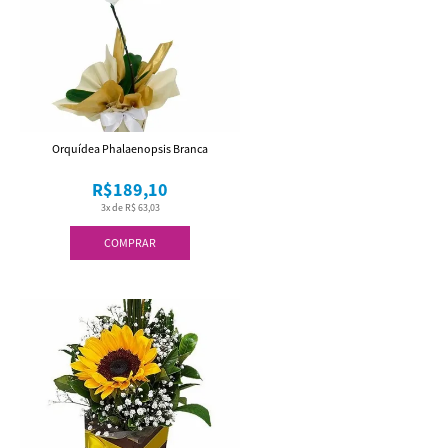
Orquídea Phalaenopsis Branca
R$189,10
3x de R$ 63,03
COMPRAR