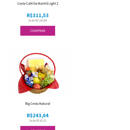
Cesta Café Da Manhã Light 2
R$311,53
3x de R$ 103,84
COMPRAR
Big Cesta Natural
R$243,64
3x de R$ 81,21