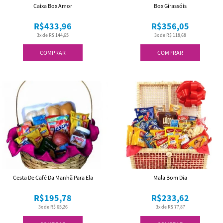
Caixa Box Amor
Box Girassóis
R$433,96
R$356,05
3x de R$ 144,65
3x de R$ 118,68
COMPRAR
COMPRAR
Cesta De Café Da Manhã Para Ela
Mala Bom Dia
R$195,78
R$233,62
3x de R$ 65,26
3x de R$ 77,87