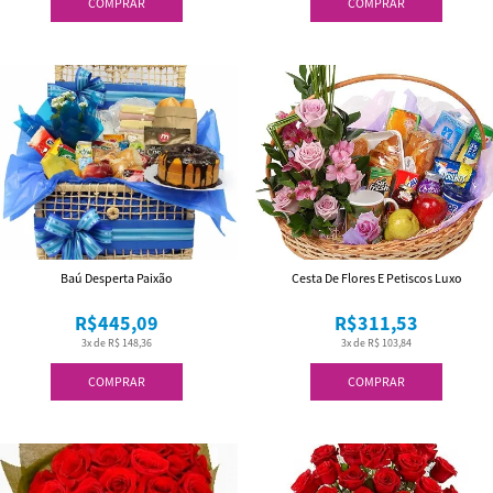
COMPRAR
COMPRAR
Baú Desperta Paixão
Cesta De Flores E Petiscos Luxo
R$445,09
R$311,53
3x de R$ 148,36
3x de R$ 103,84
COMPRAR
COMPRAR