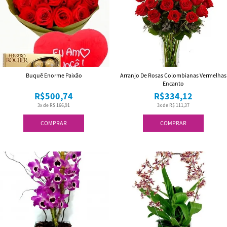
Buquê Enorme Paixão
Arranjo De Rosas Colombianas Vermelhas
Encanto
R$500,74
R$334,12
3x de R$ 166,91
3x de R$ 111,37
COMPRAR
COMPRAR