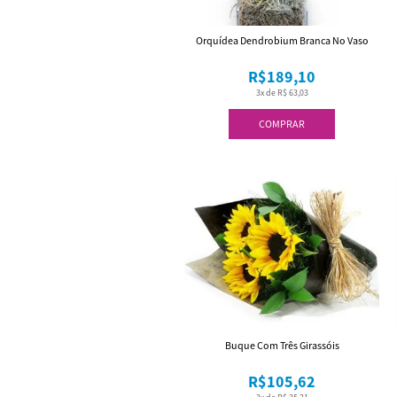
Orquídea Dendrobium Branca No Vaso
R$189,10
3x de R$ 63,03
COMPRAR
Buque Com Três Girassóis
R$105,62