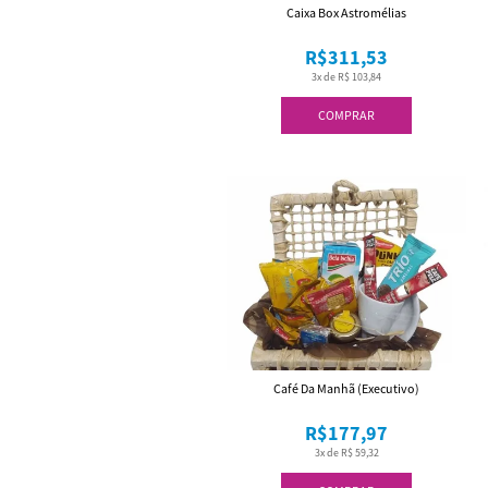
Caixa Box Astromélias
R$311,53
3x de R$ 103,84
COMPRAR
Café Da Manhã (Executivo)
R$177,97
3x de R$ 59,32