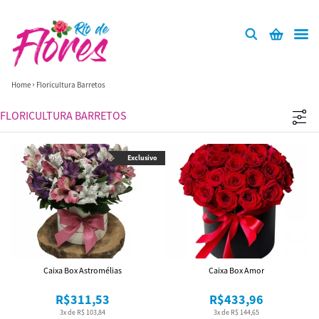
Home
Floricultura Barretos
FLORICULTURA BARRETOS
Exclusivo
Caixa Box Astromélias
Caixa Box Amor
R$311,53
R$433,96
3x de R$ 103,84
3x de R$ 144,65