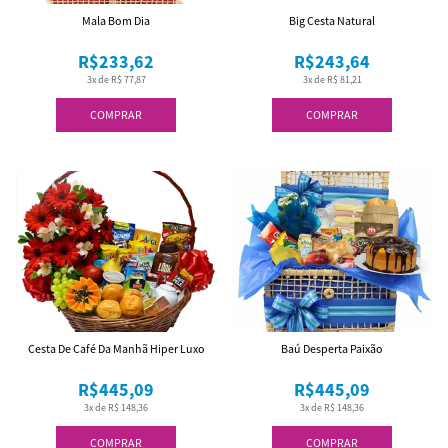
Mala Bom Dia
Big Cesta Natural
R$233,62
R$243,64
3x de R$ 77,87
3x de R$ 81,21
COMPRAR
COMPRAR
Cesta De Café Da Manhã Hiper Luxo
Baú Desperta Paixão
R$445,09
R$445,09
3x de R$ 148,36
3x de R$ 148,36
COMPRAR
COMPRAR