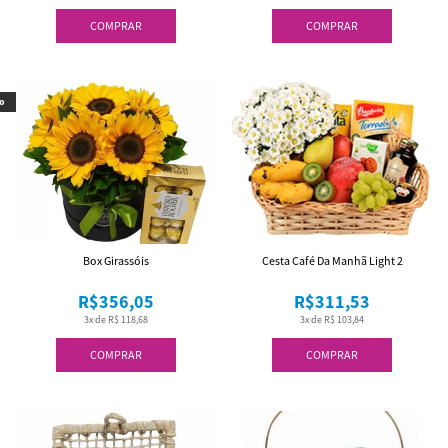
COMPRAR
COMPRAR
o
Box Girassóis
Cesta Café Da Manhã Light 2
R$356,05
R$311,53
3x de R$ 118,68
3x de R$ 103,84
COMPRAR
COMPRAR