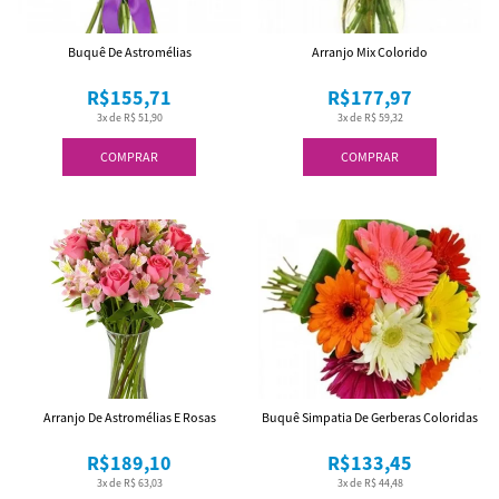
Buquê De Astromélias
Arranjo Mix Colorido
R$155,71
R$177,97
3x de R$ 51,90
3x de R$ 59,32
COMPRAR
COMPRAR
Arranjo De Astromélias E Rosas
Buquê Simpatia De Gerberas Coloridas
R$189,10
R$133,45
3x de R$ 63,03
3x de R$ 44,48