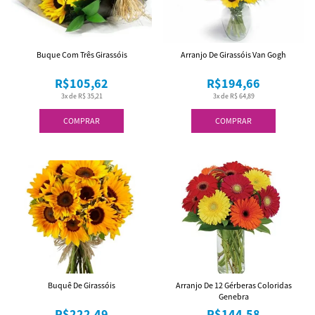
Buque Com Três Girassóis
Arranjo De Girassóis Van Gogh
R$105,62
R$194,66
3x de R$ 35,21
3x de R$ 64,89
COMPRAR
COMPRAR
Buquê De Girassóis
Arranjo De 12 Gérberas Coloridas
Genebra
R$222,49
R$144,58