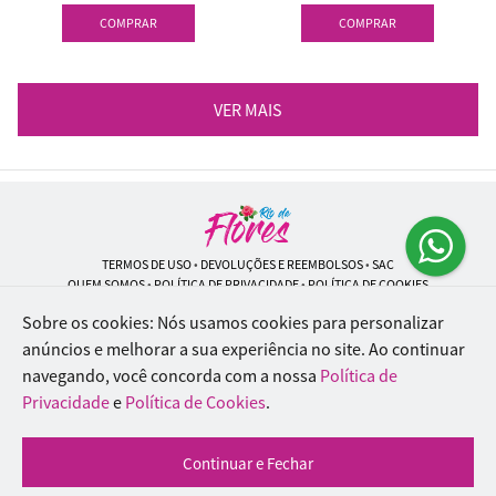
COMPRAR
COMPRAR
VER MAIS
TERMOS DE USO
•
DEVOLUÇÕES E REEMBOLSOS
•
SAC
QUEM SOMOS
•
POLÍTICA DE PRIVACIDADE
•
POLÍTICA DE COOKIES
Sobre os cookies: Nós usamos cookies para personalizar
anúncios e melhorar a sua experiência no site.
Ao continuar
navegando, você concorda com a nossa
Política de
Rio de Flores | CNPJ: 18.184.423/0001-74
Rua Lopes Trovão, 42 - Rio de Janeiro - RJ - 20.920-340
Privacidade
e
Política de Cookies
.
WhatsApp: (21) 96451-9290
| Telefone: (21) 9 6715-9790
© 2024-2026 - Todos os direitos reservados - Desenvolvido por
BEX Soluções
Continuar e Fechar
Inteligentes