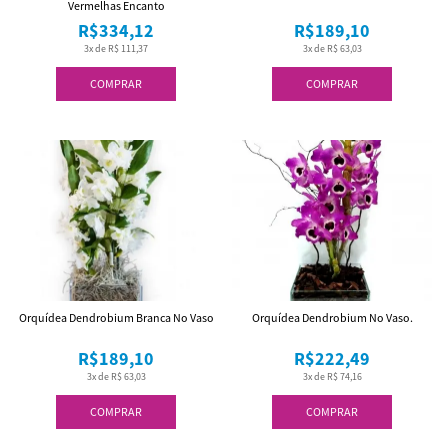
Vermelhas Encanto
R$334,12
R$189,10
3x de R$ 111,37
3x de R$ 63,03
COMPRAR
COMPRAR
Orquídea Dendrobium Branca No Vaso
Orquídea Dendrobium No Vaso.
R$189,10
R$222,49
3x de R$ 63,03
3x de R$ 74,16
COMPRAR
COMPRAR