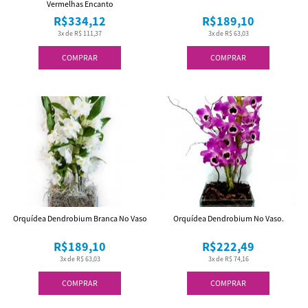
Vermelhas Encanto
R$334,12
R$189,10
3x de R$ 111,37
3x de R$ 63,03
COMPRAR
COMPRAR
Orquídea Dendrobium Branca No Vaso
Orquídea Dendrobium No Vaso.
R$189,10
R$222,49
3x de R$ 63,03
3x de R$ 74,16
COMPRAR
COMPRAR