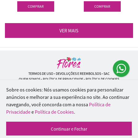
COMPRAR
COMPRAR
VER MAIS
TERMOS DE USO
•
DEVOLUÇÕES E REEMBOLSOS
•
SAC
QUEM SOMOS
•
POLÍTICA DE PRIVACIDADE
•
POLÍTICA DE COOKIES
Sobre os cookies: Nós usamos cookies para personalizar
anúncios e melhorar a sua experiência no site.
Ao continuar
navegando, você concorda com a nossa
Política de
Rio de Flores | CNPJ: 18.184.423/0001-74
Rua Lopes Trovão, 42 - Rio de Janeiro - RJ - 20.920-340
Privacidade
e
Política de Cookies
.
WhatsApp: (21) 96451-9290
| Telefone: (21) 9 6715-9790
© 2024-2026 - Todos os direitos reservados - Desenvolvido por
BEX Soluções
Continuar e Fechar
Inteligentes