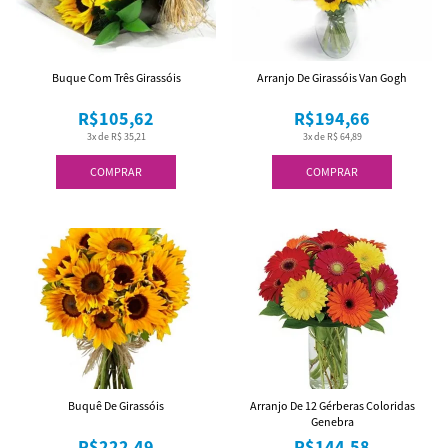
Buque Com Três Girassóis
Arranjo De Girassóis Van Gogh
R$105,62
R$194,66
3x de R$ 35,21
3x de R$ 64,89
COMPRAR
COMPRAR
Buquê De Girassóis
Arranjo De 12 Gérberas Coloridas
Genebra
R$222,49
R$144,58