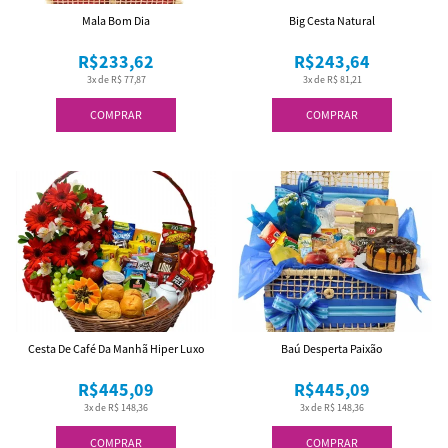
Mala Bom Dia
Big Cesta Natural
R$233,62
R$243,64
3x de R$ 77,87
3x de R$ 81,21
COMPRAR
COMPRAR
Cesta De Café Da Manhã Hiper Luxo
Baú Desperta Paixão
R$445,09
R$445,09
3x de R$ 148,36
3x de R$ 148,36
COMPRAR
COMPRAR