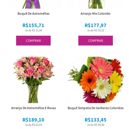
Buquê De Astromélias
Arranjo Mix Colorido
R$155,71
R$177,97
3x de R$ 51,90
3x de R$ 59,32
COMPRAR
COMPRAR
Arranjo De Astromélias E Rosas
Buquê Simpatia De Gerberas Coloridas
R$189,10
R$133,45
3x de R$ 63,03
3x de R$ 44,48