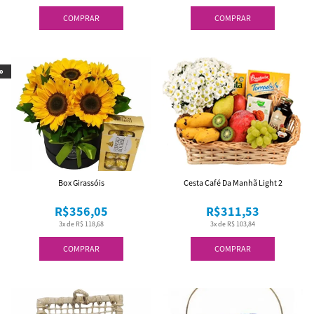
COMPRAR
COMPRAR
o
Box Girassóis
Cesta Café Da Manhã Light 2
R$356,05
R$311,53
3x de R$ 118,68
3x de R$ 103,84
COMPRAR
COMPRAR