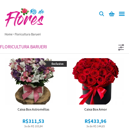
Home
Floricultura Barueri
FLORICULTURA BARUERI
Exclusivo
Caixa Box Astromélias
Caixa Box Amor
R$311,53
R$433,96
3x de R$ 103,84
3x de R$ 144,65