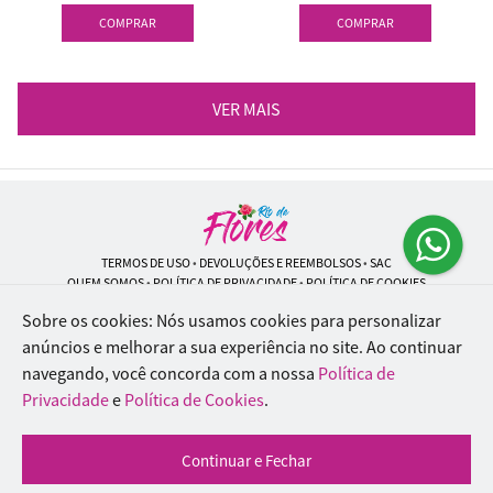
COMPRAR
COMPRAR
VER MAIS
TERMOS DE USO
•
DEVOLUÇÕES E REEMBOLSOS
•
SAC
QUEM SOMOS
•
POLÍTICA DE PRIVACIDADE
•
POLÍTICA DE COOKIES
Sobre os cookies: Nós usamos cookies para personalizar
anúncios e melhorar a sua experiência no site.
Ao continuar
navegando, você concorda com a nossa
Política de
Rio de Flores | CNPJ: 18.184.423/0001-74
Rua Lopes Trovão, 42 - Rio de Janeiro - RJ - 20.920-340
Privacidade
e
Política de Cookies
.
WhatsApp: (21) 96451-9290
| Telefone: (21) 9 6715-9790
© 2024-2026 - Todos os direitos reservados - Desenvolvido por
BEX Soluções
Continuar e Fechar
Inteligentes