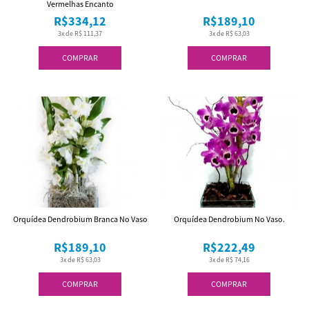
Vermelhas Encanto
R$334,12
R$189,10
3x de R$ 111,37
3x de R$ 63,03
COMPRAR
COMPRAR
Orquídea Dendrobium Branca No Vaso
Orquídea Dendrobium No Vaso.
R$189,10
R$222,49
3x de R$ 63,03
3x de R$ 74,16
COMPRAR
COMPRAR