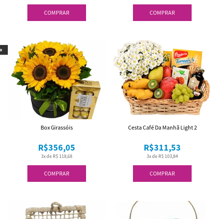
COMPRAR
COMPRAR
o
Box Girassóis
Cesta Café Da Manhã Light 2
R$356,05
R$311,53
3x de R$ 118,68
3x de R$ 103,84
COMPRAR
COMPRAR