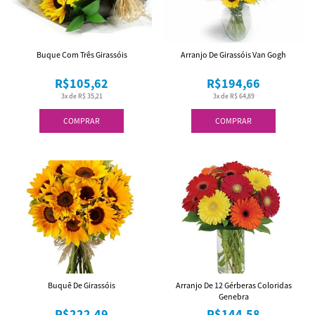
Buque Com Três Girassóis
Arranjo De Girassóis Van Gogh
R$105,62
R$194,66
3x de R$ 35,21
3x de R$ 64,89
COMPRAR
COMPRAR
Buquê De Girassóis
Arranjo De 12 Gérberas Coloridas
Genebra
R$222,49
R$144,58