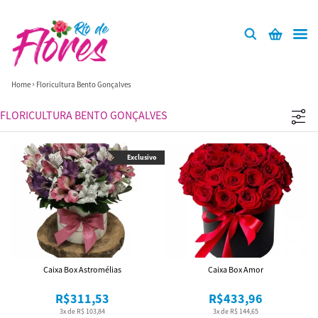
Home
Floricultura Bento Gonçalves
FLORICULTURA BENTO GONÇALVES
Exclusivo
Caixa Box Astromélias
Caixa Box Amor
R$311,53
R$433,96
3x de R$ 103,84
3x de R$ 144,65