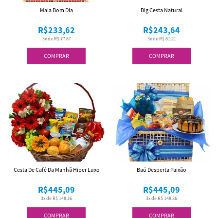
Mala Bom Dia
Big Cesta Natural
R$233,62
R$243,64
3x de R$ 77,87
3x de R$ 81,21
COMPRAR
COMPRAR
Cesta De Café Da Manhã Hiper Luxo
Baú Desperta Paixão
R$445,09
R$445,09
3x de R$ 148,36
3x de R$ 148,36
COMPRAR
COMPRAR