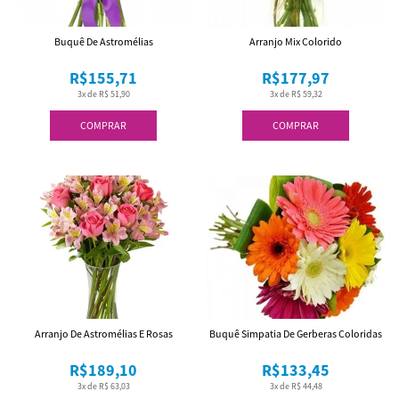
Buquê De Astromélias
Arranjo Mix Colorido
R$155,71
R$177,97
3x de R$ 51,90
3x de R$ 59,32
COMPRAR
COMPRAR
Arranjo De Astromélias E Rosas
Buquê Simpatia De Gerberas Coloridas
R$189,10
R$133,45
3x de R$ 63,03
3x de R$ 44,48