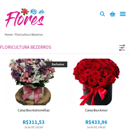
Home
Floricultura Bezerros
FLORICULTURA BEZERROS
Exclusivo
Caixa Box Astromélias
Caixa Box Amor
R$311,53
R$433,96
3x de R$ 103,84
3x de R$ 144,65