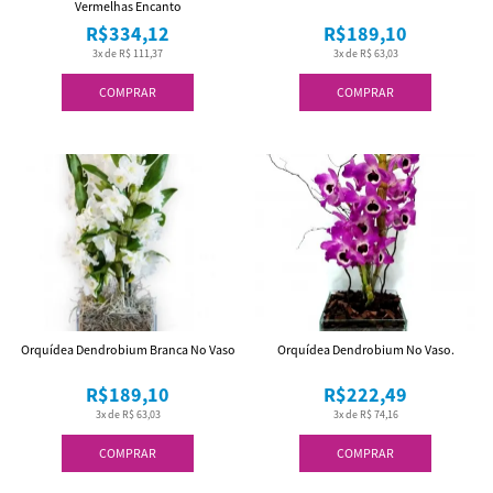
Vermelhas Encanto
R$334,12
R$189,10
3x de R$ 111,37
3x de R$ 63,03
COMPRAR
COMPRAR
Orquídea Dendrobium Branca No Vaso
Orquídea Dendrobium No Vaso.
R$189,10
R$222,49
3x de R$ 63,03
3x de R$ 74,16
COMPRAR
COMPRAR