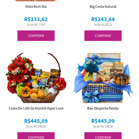
Mala Bom Dia
Big Cesta Natural
R$233,62
R$243,64
3x de R$ 77,87
3x de R$ 81,21
COMPRAR
COMPRAR
Cesta De Café Da Manhã Hiper Luxo
Baú Desperta Paixão
R$445,09
R$445,09
3x de R$ 148,36
3x de R$ 148,36
COMPRAR
COMPRAR