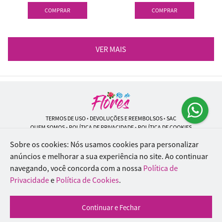
COMPRAR
COMPRAR
VER MAIS
TERMOS DE USO
•
DEVOLUÇÕES E REEMBOLSOS
•
SAC
QUEM SOMOS
•
POLÍTICA DE PRIVACIDADE
•
POLÍTICA DE COOKIES
Sobre os cookies: Nós usamos cookies para personalizar
anúncios e melhorar a sua experiência no site.
Ao continuar
navegando, você concorda com a nossa
Política de
Rio de Flores | CNPJ: 18.184.423/0001-74
Rua Lopes Trovão, 42 - Rio de Janeiro - RJ - 20.920-340
Privacidade
e
Política de Cookies
.
WhatsApp: (21) 96451-9290
| Telefone: (21) 9 6715-9790
© 2024-2026 - Todos os direitos reservados - Desenvolvido por
BEX Soluções
Continuar e Fechar
Inteligentes