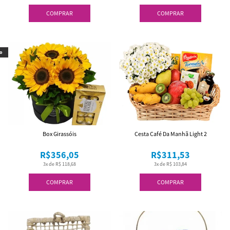
COMPRAR
COMPRAR
o
Box Girassóis
Cesta Café Da Manhã Light 2
R$356,05
R$311,53
3x de R$ 118,68
3x de R$ 103,84
COMPRAR
COMPRAR