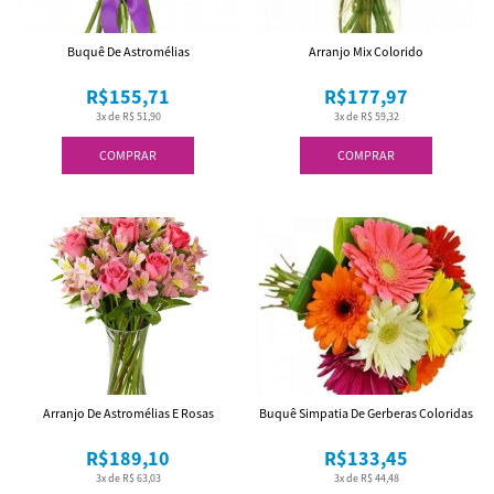
Buquê De Astromélias
Arranjo Mix Colorido
R$155,71
R$177,97
3x de R$ 51,90
3x de R$ 59,32
COMPRAR
COMPRAR
Arranjo De Astromélias E Rosas
Buquê Simpatia De Gerberas Coloridas
R$189,10
R$133,45
3x de R$ 63,03
3x de R$ 44,48