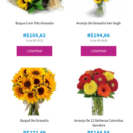
Buque Com Três Girassóis
Arranjo De Girassóis Van Gogh
R$105,62
R$194,66
3x de R$ 35,21
3x de R$ 64,89
COMPRAR
COMPRAR
Buquê De Girassóis
Arranjo De 12 Gérberas Coloridas
Genebra
R$222,49
R$144,58