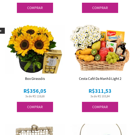
COMPRAR
COMPRAR
o
Box Girassóis
Cesta Café Da Manhã Light 2
R$356,05
R$311,53
3x de R$ 118,68
3x de R$ 103,84
COMPRAR
COMPRAR