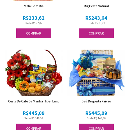
Mala Bom Dia
Big Cesta Natural
R$233,62
R$243,64
3x de R$ 77,87
3x de R$ 81,21
COMPRAR
COMPRAR
Cesta De Café Da Manhã Hiper Luxo
Baú Desperta Paixão
R$445,09
R$445,09
3x de R$ 148,36
3x de R$ 148,36
COMPRAR
COMPRAR