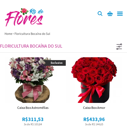
Home
Floricultura Bocaína do Sul
FLORICULTURA BOCAÍNA DO SUL
Exclusivo
Caixa Box Astromélias
Caixa Box Amor
R$311,53
R$433,96
3x de R$ 103,84
3x de R$ 144,65