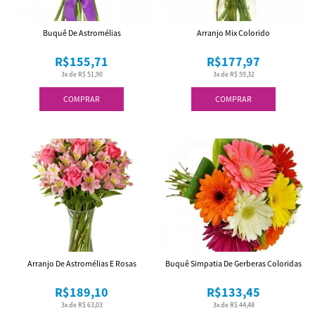
Buquê De Astromélias
Arranjo Mix Colorido
R$155,71
R$177,97
3x de R$ 51,90
3x de R$ 59,32
COMPRAR
COMPRAR
Arranjo De Astromélias E Rosas
Buquê Simpatia De Gerberas Coloridas
R$189,10
R$133,45
3x de R$ 63,03
3x de R$ 44,48