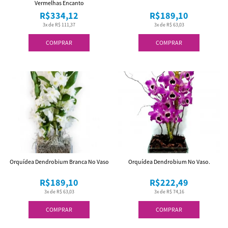
Vermelhas Encanto
R$334,12
R$189,10
3x de R$ 111,37
3x de R$ 63,03
COMPRAR
COMPRAR
Orquídea Dendrobium Branca No Vaso
Orquídea Dendrobium No Vaso.
R$189,10
R$222,49
3x de R$ 63,03
3x de R$ 74,16
COMPRAR
COMPRAR