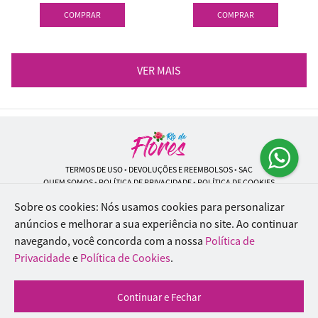
COMPRAR
COMPRAR
VER MAIS
TERMOS DE USO
•
DEVOLUÇÕES E REEMBOLSOS
•
SAC
QUEM SOMOS
•
POLÍTICA DE PRIVACIDADE
•
POLÍTICA DE COOKIES
Sobre os cookies: Nós usamos cookies para personalizar
anúncios e melhorar a sua experiência no site.
Ao continuar
navegando, você concorda com a nossa
Política de
Rio de Flores | CNPJ: 18.184.423/0001-74
Rua Lopes Trovão, 42 - Rio de Janeiro - RJ - 20.920-340
Privacidade
e
Política de Cookies
.
WhatsApp: (21) 96451-9290
| Telefone: (21) 9 6715-9790
© 2024-2026 - Todos os direitos reservados - Desenvolvido por
BEX Soluções
Continuar e Fechar
Inteligentes