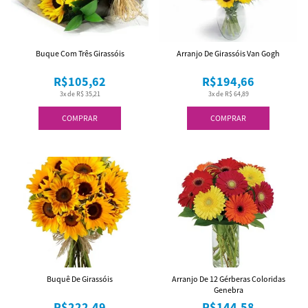
Buque Com Três Girassóis
Arranjo De Girassóis Van Gogh
R$105,62
R$194,66
3x de R$ 35,21
3x de R$ 64,89
COMPRAR
COMPRAR
Buquê De Girassóis
Arranjo De 12 Gérberas Coloridas
Genebra
R$222,49
R$144,58