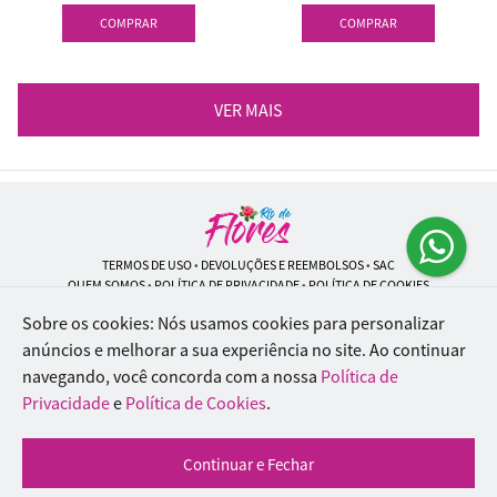
COMPRAR
COMPRAR
VER MAIS
TERMOS DE USO
•
DEVOLUÇÕES E REEMBOLSOS
•
SAC
QUEM SOMOS
•
POLÍTICA DE PRIVACIDADE
•
POLÍTICA DE COOKIES
Sobre os cookies: Nós usamos cookies para personalizar
anúncios e melhorar a sua experiência no site.
Ao continuar
navegando, você concorda com a nossa
Política de
Rio de Flores | CNPJ: 18.184.423/0001-74
Rua Lopes Trovão, 42 - Rio de Janeiro - RJ - 20.920-340
Privacidade
e
Política de Cookies
.
WhatsApp: (21) 96451-9290
| Telefone: (21) 9 6715-9790
© 2024-2026 - Todos os direitos reservados - Desenvolvido por
BEX Soluções
Continuar e Fechar
Inteligentes