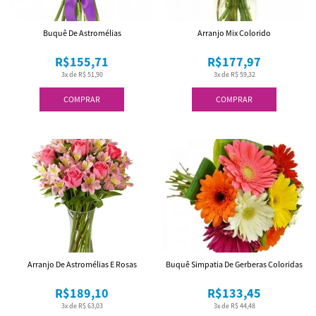
Buquê De Astromélias
Arranjo Mix Colorido
R$155,71
R$177,97
3x de R$ 51,90
3x de R$ 59,32
COMPRAR
COMPRAR
Arranjo De Astromélias E Rosas
Buquê Simpatia De Gerberas Coloridas
R$189,10
R$133,45
3x de R$ 63,03
3x de R$ 44,48