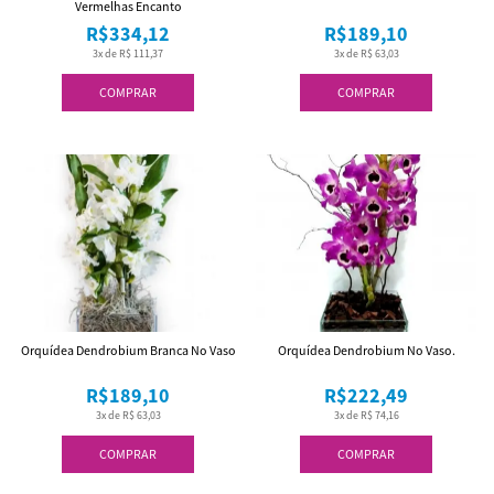
Vermelhas Encanto
R$334,12
R$189,10
3x de R$ 111,37
3x de R$ 63,03
COMPRAR
COMPRAR
Orquídea Dendrobium Branca No Vaso
Orquídea Dendrobium No Vaso.
R$189,10
R$222,49
3x de R$ 63,03
3x de R$ 74,16
COMPRAR
COMPRAR