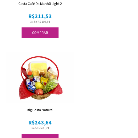
Cesta Café Da Manhã Light 2
R$311,53
3x de R$ 103,84
COMPRAR
Big Cesta Natural
R$243,64
3x de R$ 81,21