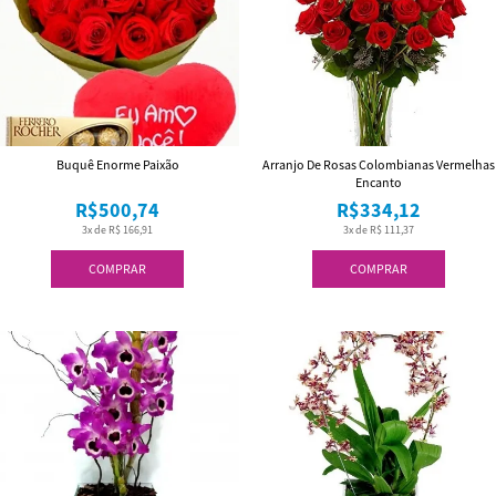
Buquê Enorme Paixão
Arranjo De Rosas Colombianas Vermelhas
Encanto
R$500,74
R$334,12
3x de R$ 166,91
3x de R$ 111,37
COMPRAR
COMPRAR