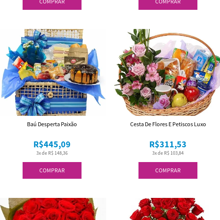
COMPRAR
COMPRAR
Baú Desperta Paixão
Cesta De Flores E Petiscos Luxo
R$445,09
R$311,53
3x de R$ 148,36
3x de R$ 103,84
COMPRAR
COMPRAR