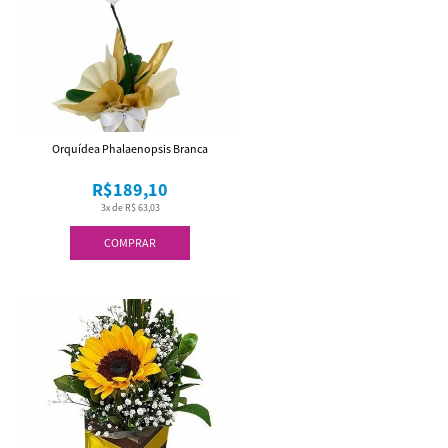
Orquídea Phalaenopsis Branca
R$189,10
3x de R$ 63,03
COMPRAR