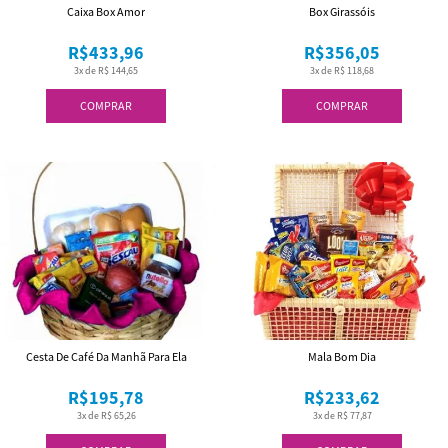
Caixa Box Amor
Box Girassóis
R$433,96
R$356,05
3x de R$ 144,65
3x de R$ 118,68
COMPRAR
COMPRAR
Cesta De Café Da Manhã Para Ela
Mala Bom Dia
R$195,78
R$233,62
3x de R$ 65,26
3x de R$ 77,87