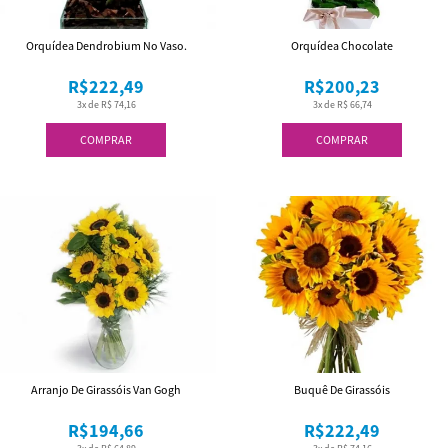
Orquídea Dendrobium No Vaso.
Orquídea Chocolate
R$222,49
R$200,23
3x de R$ 74,16
3x de R$ 66,74
COMPRAR
COMPRAR
Arranjo De Girassóis Van Gogh
Buquê De Girassóis
R$194,66
R$222,49