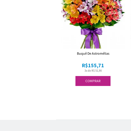
Buquê De Astromélias
R$155,71
3x de R$ 51,90
COMPRAR