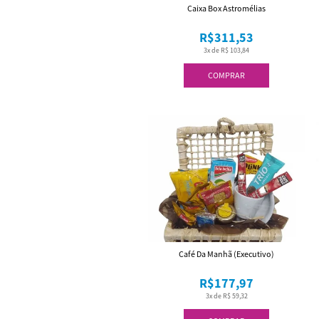
Caixa Box Astromélias
R$311,53
3x de R$ 103,84
COMPRAR
Café Da Manhã (Executivo)
R$177,97
3x de R$ 59,32