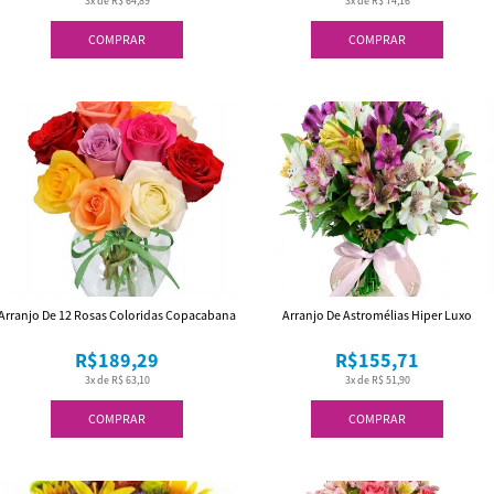
3x de R$ 64,89
3x de R$ 74,16
COMPRAR
COMPRAR
Arranjo De 12 Rosas Coloridas Copacabana
Arranjo De Astromélias Hiper Luxo
R$189,29
R$155,71
3x de R$ 63,10
3x de R$ 51,90
COMPRAR
COMPRAR