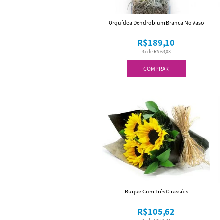
Orquídea Dendrobium Branca No Vaso
R$189,10
3x de R$ 63,03
COMPRAR
Buque Com Três Girassóis
R$105,62