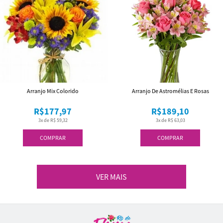
Arranjo Mix Colorido
Arranjo De Astromélias E Rosas
R$177,97
R$189,10
3x de R$ 59,32
3x de R$ 63,03
COMPRAR
COMPRAR
VER MAIS