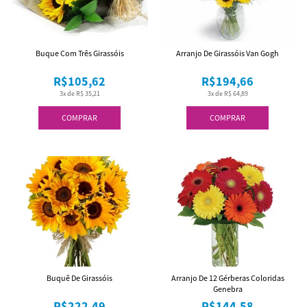
Buque Com Três Girassóis
Arranjo De Girassóis Van Gogh
R$105,62
R$194,66
3x de R$ 35,21
3x de R$ 64,89
COMPRAR
COMPRAR
Buquê De Girassóis
Arranjo De 12 Gérberas Coloridas
Genebra
R$222,49
R$144,58