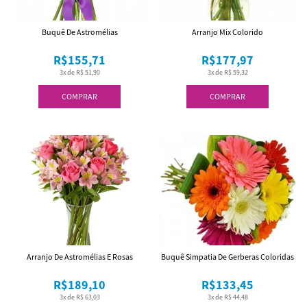
Buquê De Astromélias
Arranjo Mix Colorido
R$155,71
R$177,97
3x de R$ 51,90
3x de R$ 59,32
COMPRAR
COMPRAR
Arranjo De Astromélias E Rosas
Buquê Simpatia De Gerberas Coloridas
R$189,10
R$133,45
3x de R$ 63,03
3x de R$ 44,48