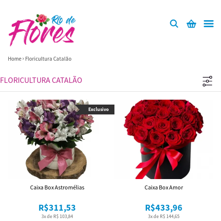
Home
Floricultura Catalão
FLORICULTURA CATALÃO
Exclusivo
Caixa Box Astromélias
Caixa Box Amor
R$311,53
R$433,96
3x de R$ 103,84
3x de R$ 144,65