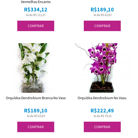
Vermelhas Encanto
R$334,12
R$189,10
3x de R$ 111,37
3x de R$ 63,03
COMPRAR
COMPRAR
Orquídea Dendrobium Branca No Vaso
Orquídea Dendrobium No Vaso.
R$189,10
R$222,49
3x de R$ 63,03
3x de R$ 74,16
COMPRAR
COMPRAR