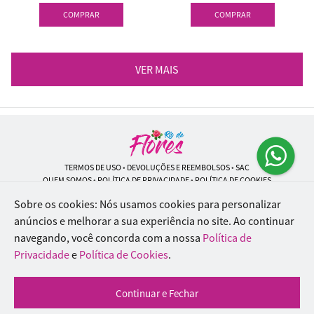
COMPRAR
COMPRAR
VER MAIS
TERMOS DE USO
•
DEVOLUÇÕES E REEMBOLSOS
•
SAC
QUEM SOMOS
•
POLÍTICA DE PRIVACIDADE
•
POLÍTICA DE COOKIES
Sobre os cookies: Nós usamos cookies para personalizar
anúncios e melhorar a sua experiência no site.
Ao continuar
navegando, você concorda com a nossa
Política de
Rio de Flores | CNPJ: 18.184.423/0001-74
Rua Lopes Trovão, 42 - Rio de Janeiro - RJ - 20.920-340
Privacidade
e
Política de Cookies
.
WhatsApp: (21) 96451-9290
| Telefone: (21) 9 6715-9790
© 2024-2026 - Todos os direitos reservados - Desenvolvido por
BEX Soluções
Continuar e Fechar
Inteligentes