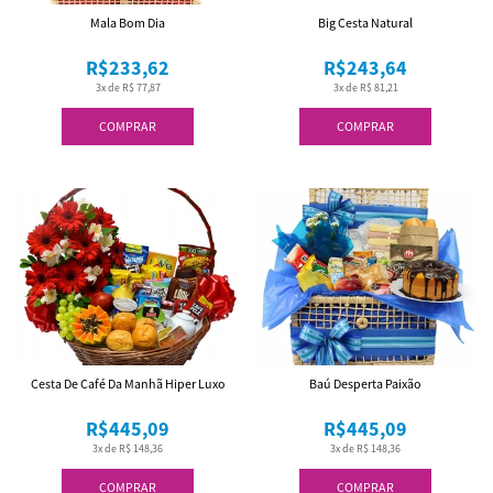
Mala Bom Dia
Big Cesta Natural
R$233,62
R$243,64
3x de R$ 77,87
3x de R$ 81,21
COMPRAR
COMPRAR
Cesta De Café Da Manhã Hiper Luxo
Baú Desperta Paixão
R$445,09
R$445,09
3x de R$ 148,36
3x de R$ 148,36
COMPRAR
COMPRAR