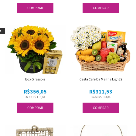
COMPRAR
COMPRAR
o
Box Girassóis
Cesta Café Da Manhã Light 2
R$356,05
R$311,53
3x de R$ 118,68
3x de R$ 103,84
COMPRAR
COMPRAR