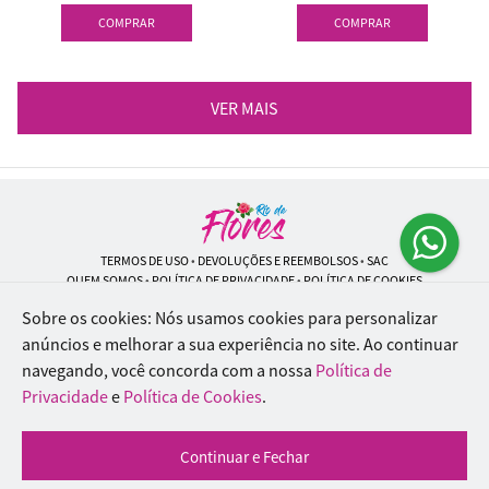
COMPRAR
COMPRAR
VER MAIS
TERMOS DE USO
•
DEVOLUÇÕES E REEMBOLSOS
•
SAC
QUEM SOMOS
•
POLÍTICA DE PRIVACIDADE
•
POLÍTICA DE COOKIES
Sobre os cookies: Nós usamos cookies para personalizar
anúncios e melhorar a sua experiência no site.
Ao continuar
navegando, você concorda com a nossa
Política de
Rio de Flores | CNPJ: 18.184.423/0001-74
Rua Lopes Trovão, 42 - Rio de Janeiro - RJ - 20.920-340
Privacidade
e
Política de Cookies
.
WhatsApp: (21) 96451-9290
| Telefone: (21) 9 6715-9790
© 2024-2026 - Todos os direitos reservados - Desenvolvido por
BEX Soluções
Continuar e Fechar
Inteligentes