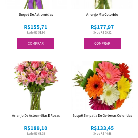
Buquê De Astromélias
Arranjo Mix Colorido
R$155,71
R$177,97
3x de R$ 51,90
3x de R$ 59,32
COMPRAR
COMPRAR
Arranjo De Astromélias E Rosas
Buquê Simpatia De Gerberas Coloridas
R$189,10
R$133,45
3x de R$ 63,03
3x de R$ 44,48