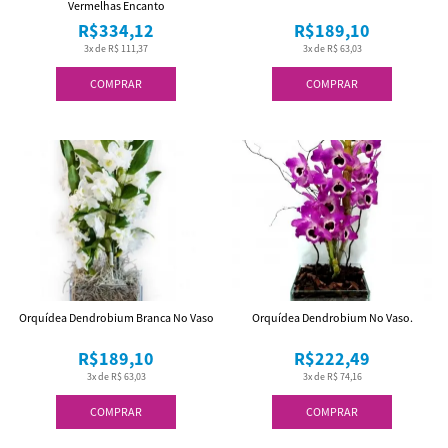
Vermelhas Encanto
R$334,12
R$189,10
3x de R$ 111,37
3x de R$ 63,03
COMPRAR
COMPRAR
Orquídea Dendrobium Branca No Vaso
Orquídea Dendrobium No Vaso.
R$189,10
R$222,49
3x de R$ 63,03
3x de R$ 74,16
COMPRAR
COMPRAR