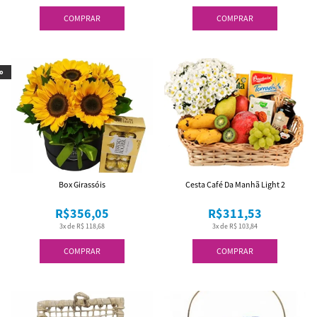
COMPRAR
COMPRAR
o
Box Girassóis
Cesta Café Da Manhã Light 2
R$356,05
R$311,53
3x de R$ 118,68
3x de R$ 103,84
COMPRAR
COMPRAR