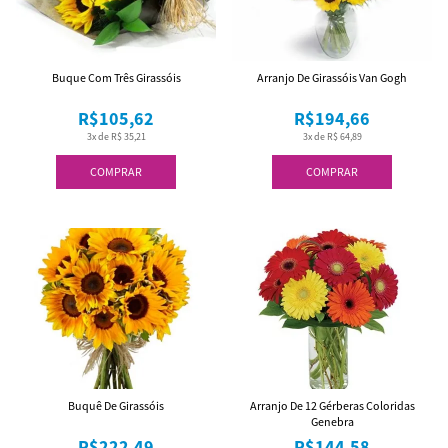
Buque Com Três Girassóis
Arranjo De Girassóis Van Gogh
R$105,62
R$194,66
3x de R$ 35,21
3x de R$ 64,89
COMPRAR
COMPRAR
Buquê De Girassóis
Arranjo De 12 Gérberas Coloridas
Genebra
R$222,49
R$144,58