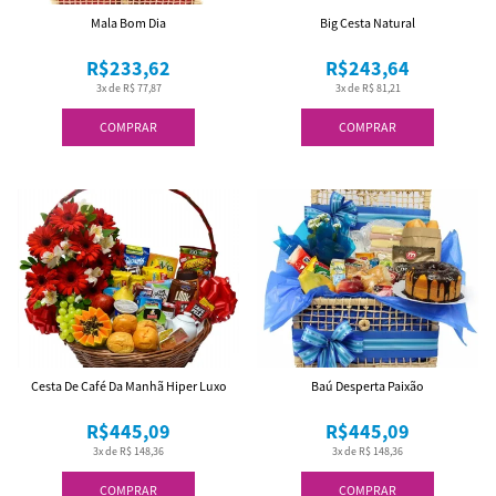
Mala Bom Dia
Big Cesta Natural
R$233,62
R$243,64
3x de R$ 77,87
3x de R$ 81,21
COMPRAR
COMPRAR
Cesta De Café Da Manhã Hiper Luxo
Baú Desperta Paixão
R$445,09
R$445,09
3x de R$ 148,36
3x de R$ 148,36
COMPRAR
COMPRAR