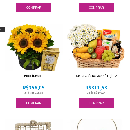
COMPRAR
COMPRAR
o
Box Girassóis
Cesta Café Da Manhã Light 2
R$356,05
R$311,53
3x de R$ 118,68
3x de R$ 103,84
COMPRAR
COMPRAR