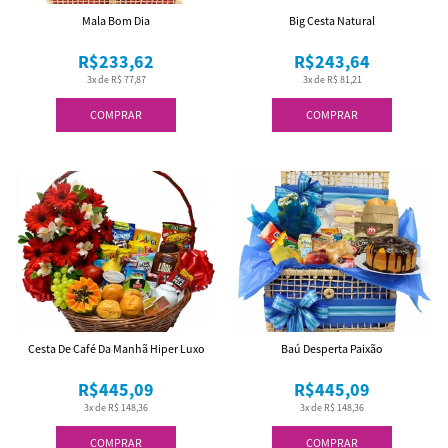
Mala Bom Dia
Big Cesta Natural
R$233,62
R$243,64
3x de R$ 77,87
3x de R$ 81,21
COMPRAR
COMPRAR
Cesta De Café Da Manhã Hiper Luxo
Baú Desperta Paixão
R$445,09
R$445,09
3x de R$ 148,36
3x de R$ 148,36
COMPRAR
COMPRAR