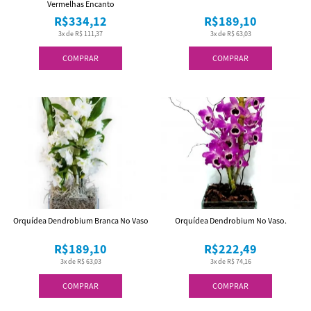
Vermelhas Encanto
R$334,12
R$189,10
3x de R$ 111,37
3x de R$ 63,03
COMPRAR
COMPRAR
Orquídea Dendrobium Branca No Vaso
Orquídea Dendrobium No Vaso.
R$189,10
R$222,49
3x de R$ 63,03
3x de R$ 74,16
COMPRAR
COMPRAR