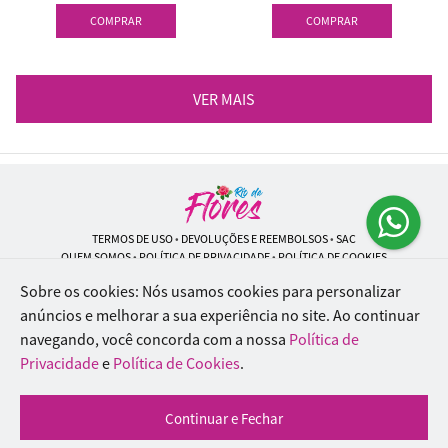
COMPRAR
COMPRAR
VER MAIS
TERMOS DE USO
•
DEVOLUÇÕES E REEMBOLSOS
•
SAC
QUEM SOMOS
•
POLÍTICA DE PRIVACIDADE
•
POLÍTICA DE COOKIES
Sobre os cookies: Nós usamos cookies para personalizar
anúncios e melhorar a sua experiência no site.
Ao continuar
navegando, você concorda com a nossa
Política de
Rio de Flores | CNPJ: 18.184.423/0001-74
Rua Lopes Trovão, 42 - Rio de Janeiro - RJ - 20.920-340
Privacidade
e
Política de Cookies
.
WhatsApp: (21) 96451-9290
| Telefone: (21) 9 6715-9790
© 2024-2026 - Todos os direitos reservados - Desenvolvido por
BEX Soluções
Continuar e Fechar
Inteligentes