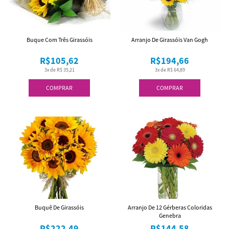
Buque Com Três Girassóis
Arranjo De Girassóis Van Gogh
R$105,62
R$194,66
3x de R$ 35,21
3x de R$ 64,89
COMPRAR
COMPRAR
Buquê De Girassóis
Arranjo De 12 Gérberas Coloridas
Genebra
R$222,49
R$144,58