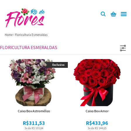
Home
Floricultura Esmeraldas
FLORICULTURA ESMERALDAS
Exclusivo
Caixa Box Astromélias
Caixa Box Amor
R$311,53
R$433,96
3x de R$ 103,84
3x de R$ 144,65