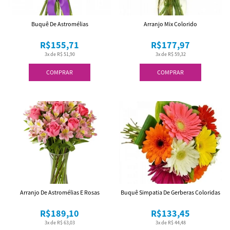
Buquê De Astromélias
Arranjo Mix Colorido
R$155,71
R$177,97
3x de R$ 51,90
3x de R$ 59,32
COMPRAR
COMPRAR
Arranjo De Astromélias E Rosas
Buquê Simpatia De Gerberas Coloridas
R$189,10
R$133,45
3x de R$ 63,03
3x de R$ 44,48