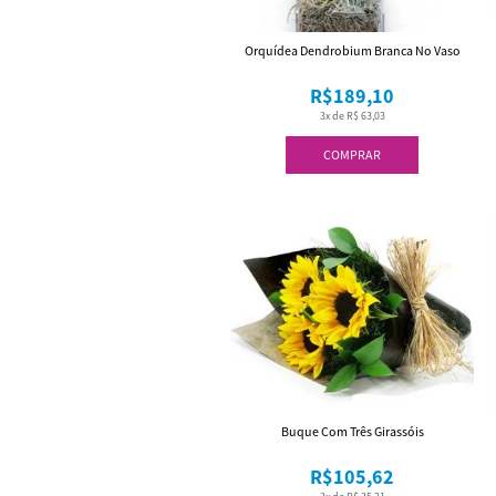
Orquídea Dendrobium Branca No Vaso
R$189,10
3x de R$ 63,03
COMPRAR
Buque Com Três Girassóis
R$105,62