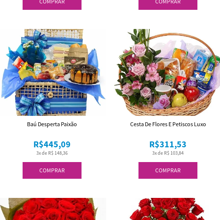
COMPRAR
COMPRAR
Baú Desperta Paixão
Cesta De Flores E Petiscos Luxo
R$445,09
R$311,53
3x de R$ 148,36
3x de R$ 103,84
COMPRAR
COMPRAR