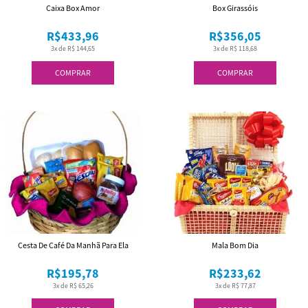
Caixa Box Amor
Box Girassóis
R$433,96
R$356,05
3x de R$ 144,65
3x de R$ 118,68
COMPRAR
COMPRAR
Cesta De Café Da Manhã Para Ela
Mala Bom Dia
R$195,78
R$233,62
3x de R$ 65,26
3x de R$ 77,87