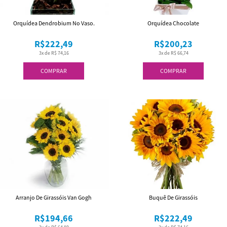
Orquídea Dendrobium No Vaso.
Orquídea Chocolate
R$222,49
R$200,23
3x de R$ 74,16
3x de R$ 66,74
COMPRAR
COMPRAR
Arranjo De Girassóis Van Gogh
Buquê De Girassóis
R$194,66
R$222,49