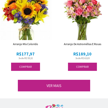
Arranjo Mix Colorido
Arranjo De Astromélias E Rosas
R$177,97
R$189,10
3x de R$ 59,32
3x de R$ 63,03
COMPRAR
COMPRAR
VER MAIS