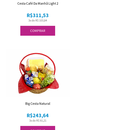
Cesta Café Da Manhã Light 2
R$311,53
3x de R$ 103,84
COMPRAR
Big Cesta Natural
R$243,64
3x de R$ 81,21