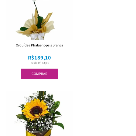
Orquídea Phalaenopsis Branca
R$189,10
3x de R$ 63,03
COMPRAR