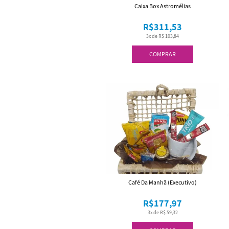
Caixa Box Astromélias
R$311,53
3x de R$ 103,84
COMPRAR
Café Da Manhã (Executivo)
R$177,97
3x de R$ 59,32