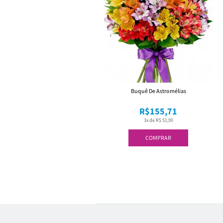
Buquê De Astromélias
R$155,71
3x de R$ 51,90
COMPRAR