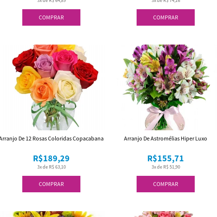
3x de R$ 64,89
3x de R$ 74,16
COMPRAR
COMPRAR
Arranjo De 12 Rosas Coloridas Copacabana
Arranjo De Astromélias Hiper Luxo
R$189,29
R$155,71
3x de R$ 63,10
3x de R$ 51,90
COMPRAR
COMPRAR