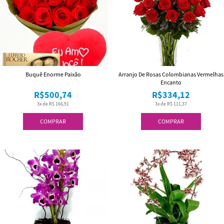
Buquê Enorme Paixão
Arranjo De Rosas Colombianas Vermelhas
Encanto
R$500,74
R$334,12
3x de R$ 166,91
3x de R$ 111,37
COMPRAR
COMPRAR