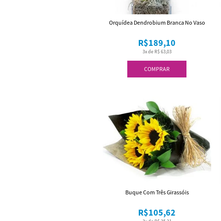
Orquídea Dendrobium Branca No Vaso
R$189,10
3x de R$ 63,03
COMPRAR
Buque Com Três Girassóis
R$105,62