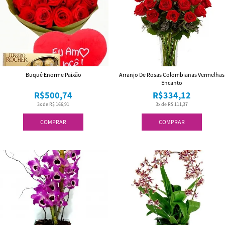
Buquê Enorme Paixão
Arranjo De Rosas Colombianas Vermelhas
Encanto
R$500,74
R$334,12
3x de R$ 166,91
3x de R$ 111,37
COMPRAR
COMPRAR