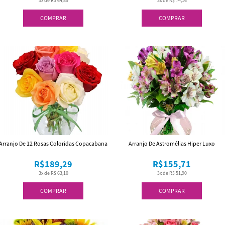
3x de R$ 64,89
3x de R$ 74,16
COMPRAR
COMPRAR
Arranjo De 12 Rosas Coloridas Copacabana
Arranjo De Astromélias Hiper Luxo
R$189,29
R$155,71
3x de R$ 63,10
3x de R$ 51,90
COMPRAR
COMPRAR