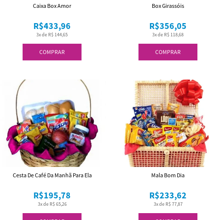
Caixa Box Amor
Box Girassóis
R$433,96
R$356,05
3x de R$ 144,65
3x de R$ 118,68
COMPRAR
COMPRAR
Cesta De Café Da Manhã Para Ela
Mala Bom Dia
R$195,78
R$233,62
3x de R$ 65,26
3x de R$ 77,87