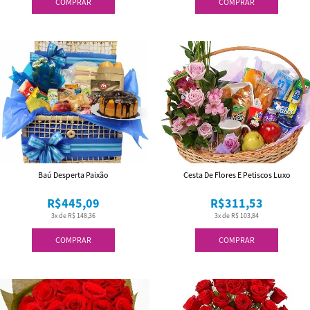
COMPRAR
COMPRAR
Baú Desperta Paixão
Cesta De Flores E Petiscos Luxo
R$445,09
R$311,53
3x de R$ 148,36
3x de R$ 103,84
COMPRAR
COMPRAR