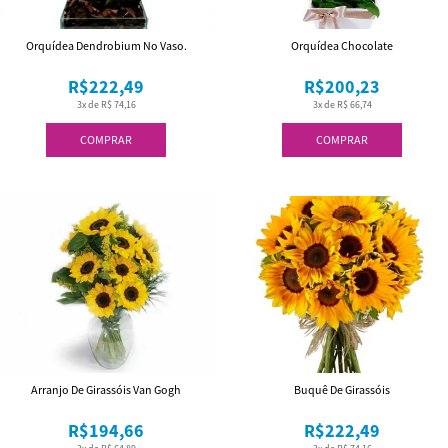
Orquídea Dendrobium No Vaso.
Orquídea Chocolate
R$222,49
R$200,23
3x de R$ 74,16
3x de R$ 66,74
COMPRAR
COMPRAR
Arranjo De Girassóis Van Gogh
Buquê De Girassóis
R$194,66
R$222,49