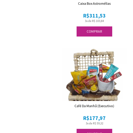
Caixa Box Astromélias
R$311,53
3x de R$ 103,84
COMPRAR
Café Da Manhã (Executivo)
R$177,97
3x de R$ 59,32