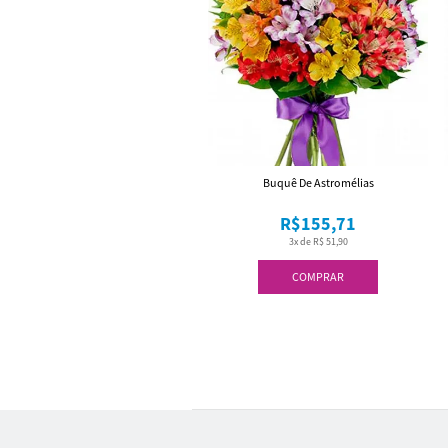
Buquê De Astromélias
R$155,71
3x de R$ 51,90
COMPRAR