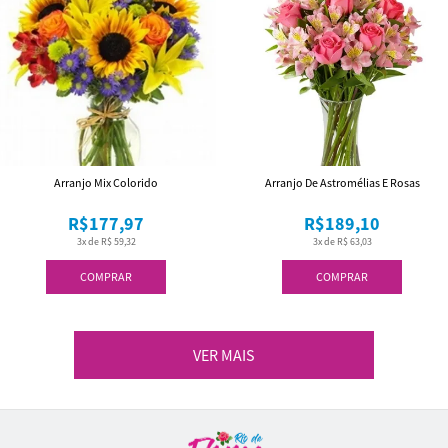
Arranjo Mix Colorido
Arranjo De Astromélias E Rosas
R$177,97
R$189,10
3x de R$ 59,32
3x de R$ 63,03
COMPRAR
COMPRAR
VER MAIS