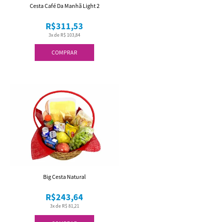
Cesta Café Da Manhã Light 2
R$311,53
3x de R$ 103,84
COMPRAR
Big Cesta Natural
R$243,64
3x de R$ 81,21