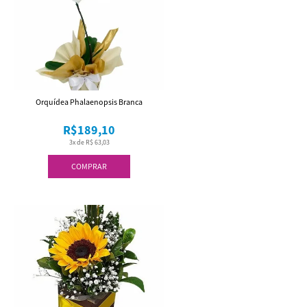
Orquídea Phalaenopsis Branca
R$189,10
3x de R$ 63,03
COMPRAR