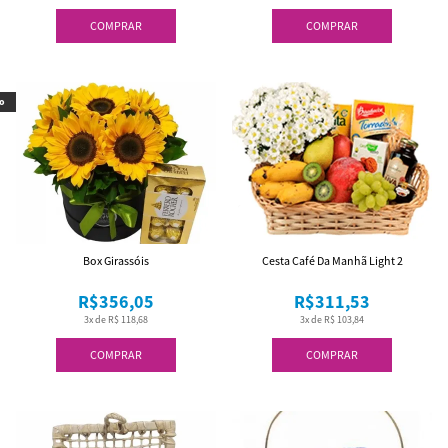
COMPRAR
COMPRAR
o
Box Girassóis
Cesta Café Da Manhã Light 2
R$356,05
R$311,53
3x de R$ 118,68
3x de R$ 103,84
COMPRAR
COMPRAR