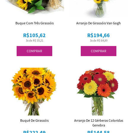
Buque Com Três Girassóis
Arranjo De Girassóis Van Gogh
R$105,62
R$194,66
3x de R$ 35,21
3x de R$ 64,89
COMPRAR
COMPRAR
Buquê De Girassóis
Arranjo De 12 Gérberas Coloridas
Genebra
R$222,49
R$144,58