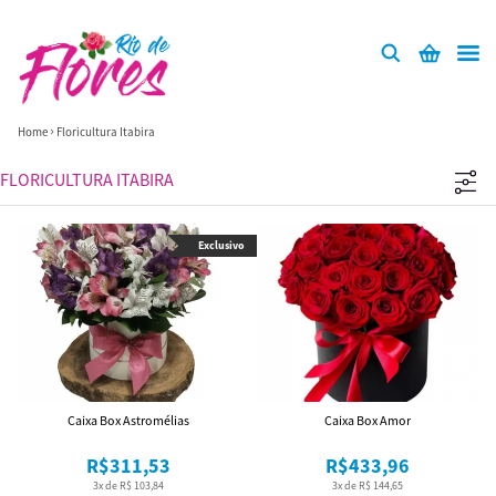
Home
Floricultura Itabira
FLORICULTURA ITABIRA
Exclusivo
Caixa Box Astromélias
Caixa Box Amor
R$311,53
R$433,96
3x de R$ 103,84
3x de R$ 144,65