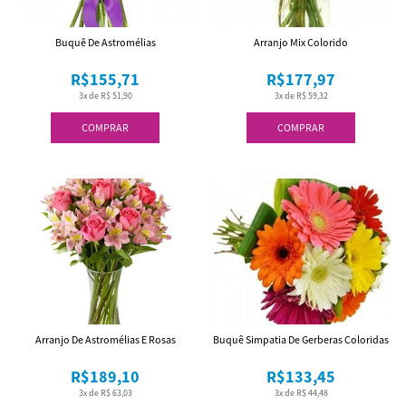
Buquê De Astromélias
Arranjo Mix Colorido
R$155,71
R$177,97
3x de R$ 51,90
3x de R$ 59,32
COMPRAR
COMPRAR
Arranjo De Astromélias E Rosas
Buquê Simpatia De Gerberas Coloridas
R$189,10
R$133,45
3x de R$ 63,03
3x de R$ 44,48