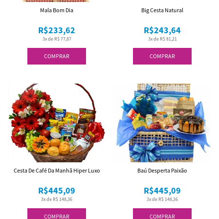
Mala Bom Dia
Big Cesta Natural
R$233,62
R$243,64
3x de R$ 77,87
3x de R$ 81,21
COMPRAR
COMPRAR
Cesta De Café Da Manhã Hiper Luxo
Baú Desperta Paixão
R$445,09
R$445,09
3x de R$ 148,36
3x de R$ 148,36
COMPRAR
COMPRAR