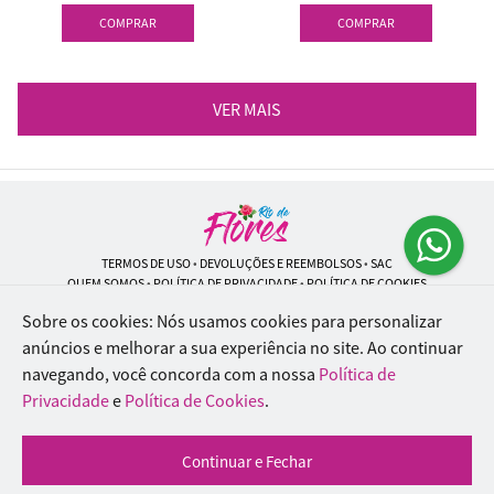
COMPRAR
COMPRAR
VER MAIS
TERMOS DE USO
•
DEVOLUÇÕES E REEMBOLSOS
•
SAC
QUEM SOMOS
•
POLÍTICA DE PRIVACIDADE
•
POLÍTICA DE COOKIES
Sobre os cookies: Nós usamos cookies para personalizar
anúncios e melhorar a sua experiência no site.
Ao continuar
navegando, você concorda com a nossa
Política de
Rio de Flores | CNPJ: 18.184.423/0001-74
Rua Lopes Trovão, 42 - Rio de Janeiro - RJ - 20.920-340
Privacidade
e
Política de Cookies
.
WhatsApp: (21) 96451-9290
| Telefone: (21) 9 6715-9790
© 2024-2026 - Todos os direitos reservados - Desenvolvido por
BEX Soluções
Continuar e Fechar
Inteligentes