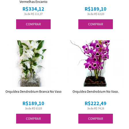
Vermelhas Encanto
R$334,12
R$189,10
3x de R$ 111,37
3x de R$ 63,03
COMPRAR
COMPRAR
Orquídea Dendrobium Branca No Vaso
Orquídea Dendrobium No Vaso.
R$189,10
R$222,49
3x de R$ 63,03
3x de R$ 74,16
COMPRAR
COMPRAR