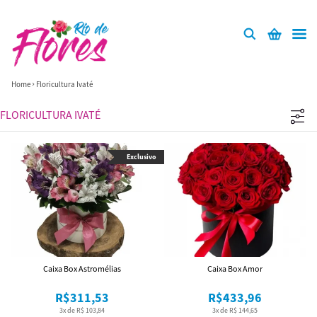
Home
Floricultura Ivaté
FLORICULTURA IVATÉ
Exclusivo
Caixa Box Astromélias
Caixa Box Amor
R$311,53
R$433,96
3x de R$ 103,84
3x de R$ 144,65