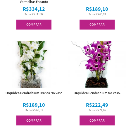
Vermelhas Encanto
R$334,12
R$189,10
3x de R$ 111,37
3x de R$ 63,03
COMPRAR
COMPRAR
Orquídea Dendrobium Branca No Vaso
Orquídea Dendrobium No Vaso.
R$189,10
R$222,49
3x de R$ 63,03
3x de R$ 74,16
COMPRAR
COMPRAR