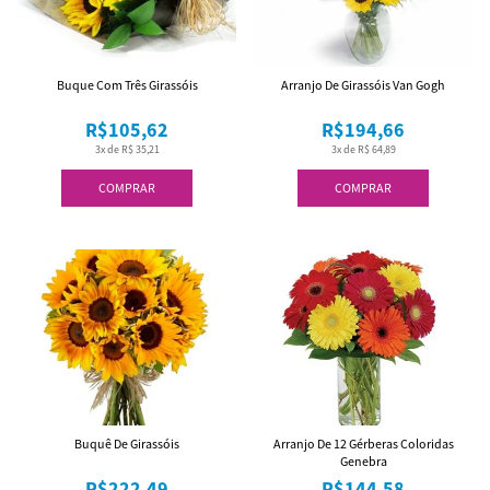
Buque Com Três Girassóis
Arranjo De Girassóis Van Gogh
R$105,62
R$194,66
3x de R$ 35,21
3x de R$ 64,89
COMPRAR
COMPRAR
Buquê De Girassóis
Arranjo De 12 Gérberas Coloridas
Genebra
R$222,49
R$144,58