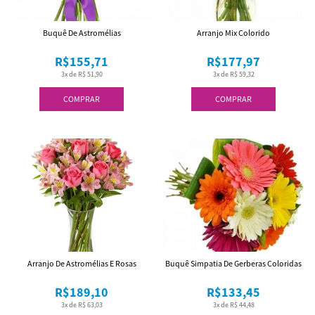
Buquê De Astromélias
Arranjo Mix Colorido
R$155,71
R$177,97
3x de R$ 51,90
3x de R$ 59,32
COMPRAR
COMPRAR
Arranjo De Astromélias E Rosas
Buquê Simpatia De Gerberas Coloridas
R$189,10
R$133,45
3x de R$ 63,03
3x de R$ 44,48