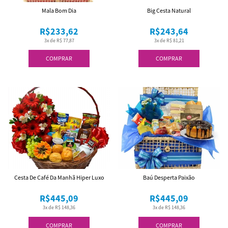
Mala Bom Dia
Big Cesta Natural
R$233,62
R$243,64
3x de R$ 77,87
3x de R$ 81,21
COMPRAR
COMPRAR
Cesta De Café Da Manhã Hiper Luxo
Baú Desperta Paixão
R$445,09
R$445,09
3x de R$ 148,36
3x de R$ 148,36
COMPRAR
COMPRAR