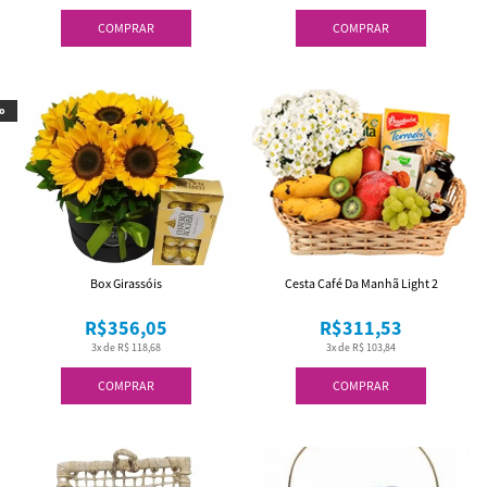
COMPRAR
COMPRAR
o
Box Girassóis
Cesta Café Da Manhã Light 2
R$356,05
R$311,53
3x de R$ 118,68
3x de R$ 103,84
COMPRAR
COMPRAR