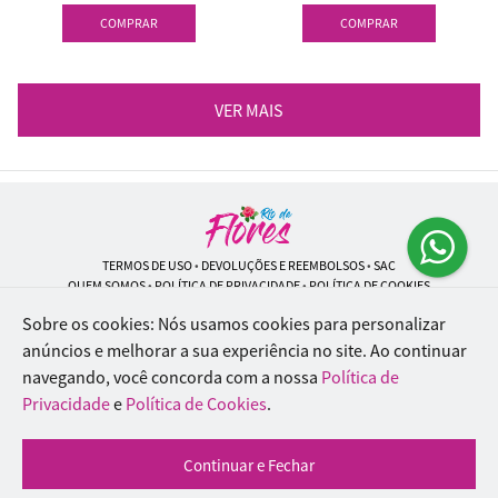
COMPRAR
COMPRAR
VER MAIS
TERMOS DE USO
•
DEVOLUÇÕES E REEMBOLSOS
•
SAC
QUEM SOMOS
•
POLÍTICA DE PRIVACIDADE
•
POLÍTICA DE COOKIES
Sobre os cookies: Nós usamos cookies para personalizar
anúncios e melhorar a sua experiência no site.
Ao continuar
navegando, você concorda com a nossa
Política de
Rio de Flores | CNPJ: 18.184.423/0001-74
Rua Lopes Trovão, 42 - Rio de Janeiro - RJ - 20.920-340
Privacidade
e
Política de Cookies
.
WhatsApp: (21) 96451-9290
| Telefone: (21) 9 6715-9790
© 2024-2026 - Todos os direitos reservados - Desenvolvido por
BEX Soluções
Continuar e Fechar
Inteligentes