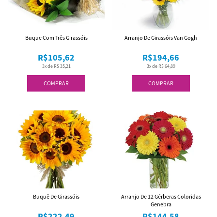
Buque Com Três Girassóis
Arranjo De Girassóis Van Gogh
R$105,62
R$194,66
3x de R$ 35,21
3x de R$ 64,89
COMPRAR
COMPRAR
Buquê De Girassóis
Arranjo De 12 Gérberas Coloridas
Genebra
R$222,49
R$144,58