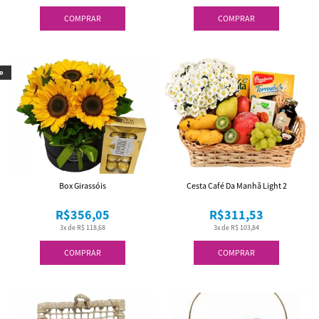
COMPRAR
COMPRAR
o
Box Girassóis
Cesta Café Da Manhã Light 2
R$356,05
R$311,53
3x de R$ 118,68
3x de R$ 103,84
COMPRAR
COMPRAR