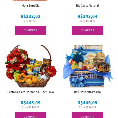
Mala Bom Dia
Big Cesta Natural
R$233,62
R$243,64
3x de R$ 77,87
3x de R$ 81,21
COMPRAR
COMPRAR
Cesta De Café Da Manhã Hiper Luxo
Baú Desperta Paixão
R$445,09
R$445,09
3x de R$ 148,36
3x de R$ 148,36
COMPRAR
COMPRAR