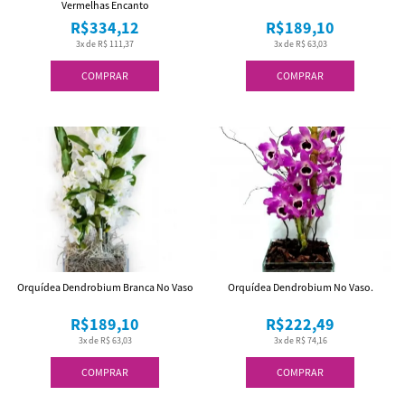
Vermelhas Encanto
R$334,12
R$189,10
3x de R$ 111,37
3x de R$ 63,03
COMPRAR
COMPRAR
Orquídea Dendrobium Branca No Vaso
Orquídea Dendrobium No Vaso.
R$189,10
R$222,49
3x de R$ 63,03
3x de R$ 74,16
COMPRAR
COMPRAR