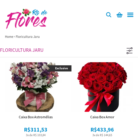
Home
Floricultura Jaru
FLORICULTURA JARU
Exclusivo
Caixa Box Astromélias
Caixa Box Amor
R$311,53
R$433,96
3x de R$ 103,84
3x de R$ 144,65