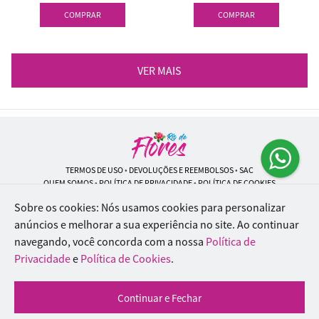
COMPRAR
COMPRAR
VER MAIS
TERMOS DE USO
•
DEVOLUÇÕES E REEMBOLSOS
•
SAC
QUEM SOMOS
•
POLÍTICA DE PRIVACIDADE
•
POLÍTICA DE COOKIES
Sobre os cookies: Nós usamos cookies para personalizar
anúncios e melhorar a sua experiência no site.
Ao continuar
navegando, você concorda com a nossa
Política de
Rio de Flores | CNPJ: 18.184.423/0001-74
Rua Lopes Trovão, 42 - Rio de Janeiro - RJ - 20.920-340
Privacidade
e
Política de Cookies
.
WhatsApp: (21) 96451-9290
| Telefone: (21) 9 6715-9790
© 2024-2026 - Todos os direitos reservados - Desenvolvido por
BEX Soluções
Continuar e Fechar
Inteligentes