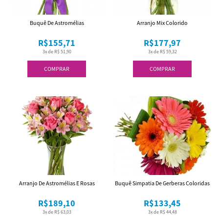
Buquê De Astromélias
Arranjo Mix Colorido
R$155,71
R$177,97
3x de R$ 51,90
3x de R$ 59,32
COMPRAR
COMPRAR
Arranjo De Astromélias E Rosas
Buquê Simpatia De Gerberas Coloridas
R$189,10
R$133,45
3x de R$ 63,03
3x de R$ 44,48