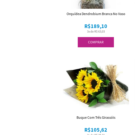
Orquídea Dendrobium Branca No Vaso
R$189,10
3x de R$ 63,03
COMPRAR
Buque Com Três Girassóis
R$105,62