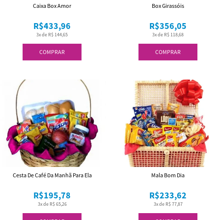
Caixa Box Amor
Box Girassóis
R$433,96
R$356,05
3x de R$ 144,65
3x de R$ 118,68
COMPRAR
COMPRAR
Cesta De Café Da Manhã Para Ela
Mala Bom Dia
R$195,78
R$233,62
3x de R$ 65,26
3x de R$ 77,87