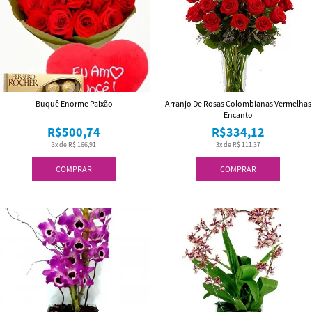
Buquê Enorme Paixão
Arranjo De Rosas Colombianas Vermelhas
Encanto
R$500,74
R$334,12
3x de R$ 166,91
3x de R$ 111,37
COMPRAR
COMPRAR