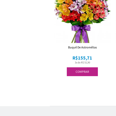
Buquê De Astromélias
R$155,71
3x de R$ 51,90
COMPRAR