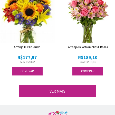
Arranjo Mix Colorido
Arranjo De Astromélias E Rosas
R$177,97
R$189,10
3x de R$ 59,32
3x de R$ 63,03
COMPRAR
COMPRAR
VER MAIS