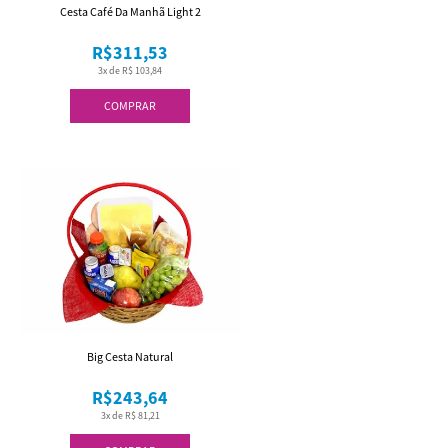
Cesta Café Da Manhã Light 2
R$311,53
3x de R$ 103,84
COMPRAR
Big Cesta Natural
R$243,64
3x de R$ 81,21