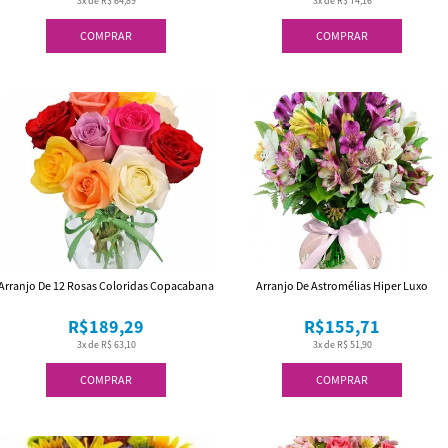
3x de R$ 64,89
3x de R$ 74,16
COMPRAR
COMPRAR
Arranjo De 12 Rosas Coloridas Copacabana
Arranjo De Astromélias Hiper Luxo
R$189,29
R$155,71
3x de R$ 63,10
3x de R$ 51,90
COMPRAR
COMPRAR