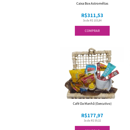
Caixa Box Astromélias
R$311,53
3x de R$ 103,84
COMPRAR
Café Da Manhã (Executivo)
R$177,97
3x de R$ 59,32