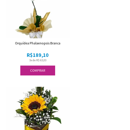
Orquídea Phalaenopsis Branca
R$189,10
3x de R$ 63,03
COMPRAR