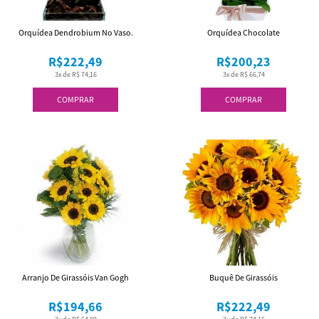
Orquídea Dendrobium No Vaso.
Orquídea Chocolate
R$222,49
R$200,23
3x de R$ 74,16
3x de R$ 66,74
COMPRAR
COMPRAR
Arranjo De Girassóis Van Gogh
Buquê De Girassóis
R$194,66
R$222,49