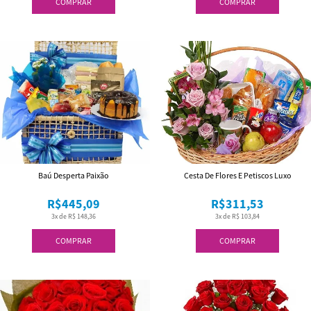
COMPRAR
COMPRAR
Baú Desperta Paixão
Cesta De Flores E Petiscos Luxo
R$445,09
R$311,53
3x de R$ 148,36
3x de R$ 103,84
COMPRAR
COMPRAR