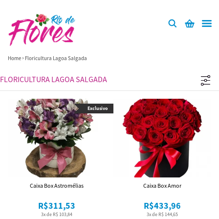
Home
Floricultura Lagoa Salgada
FLORICULTURA LAGOA SALGADA
Exclusivo
Caixa Box Astromélias
Caixa Box Amor
R$311,53
R$433,96
3x de R$ 103,84
3x de R$ 144,65