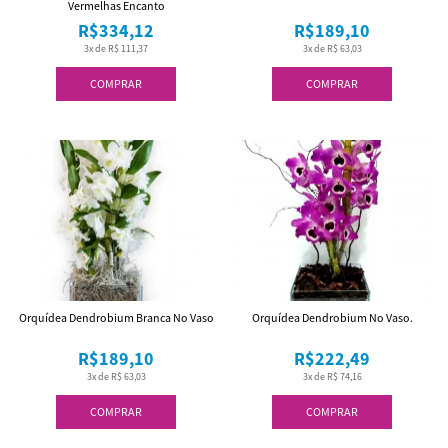
Vermelhas Encanto
R$334,12
R$189,10
3x de R$ 111,37
3x de R$ 63,03
COMPRAR
COMPRAR
Orquídea Dendrobium Branca No Vaso
Orquídea Dendrobium No Vaso.
R$189,10
R$222,49
3x de R$ 63,03
3x de R$ 74,16
COMPRAR
COMPRAR