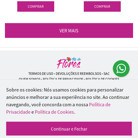
COMPRAR
COMPRAR
VER MAIS
TERMOS DE USO
•
DEVOLUÇÕES E REEMBOLSOS
•
SAC
QUEM SOMOS
•
POLÍTICA DE PRIVACIDADE
•
POLÍTICA DE COOKIES
Sobre os cookies: Nós usamos cookies para personalizar
anúncios e melhorar a sua experiência no site.
Ao continuar
navegando, você concorda com a nossa
Política de
Rio de Flores | CNPJ: 18.184.423/0001-74
Rua Lopes Trovão, 42 - Rio de Janeiro - RJ - 20.920-340
Privacidade
e
Política de Cookies
.
WhatsApp: (21) 96451-9290
| Telefone: (21) 9 6715-9790
© 2024-2026 - Todos os direitos reservados - Desenvolvido por
BEX Soluções
Continuar e Fechar
Inteligentes