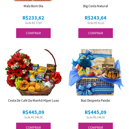
Mala Bom Dia
Big Cesta Natural
R$233,62
R$243,64
3x de R$ 77,87
3x de R$ 81,21
COMPRAR
COMPRAR
Cesta De Café Da Manhã Hiper Luxo
Baú Desperta Paixão
R$445,09
R$445,09
3x de R$ 148,36
3x de R$ 148,36
COMPRAR
COMPRAR