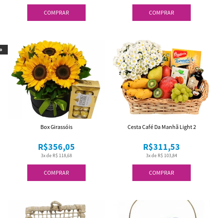
COMPRAR
COMPRAR
o
Box Girassóis
Cesta Café Da Manhã Light 2
R$356,05
R$311,53
3x de R$ 118,68
3x de R$ 103,84
COMPRAR
COMPRAR