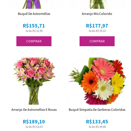
Buquê De Astromélias
Arranjo Mix Colorido
R$155,71
R$177,97
3x de R$ 51,90
3x de R$ 59,32
COMPRAR
COMPRAR
Arranjo De Astromélias E Rosas
Buquê Simpatia De Gerberas Coloridas
R$189,10
R$133,45
3x de R$ 63,03
3x de R$ 44,48