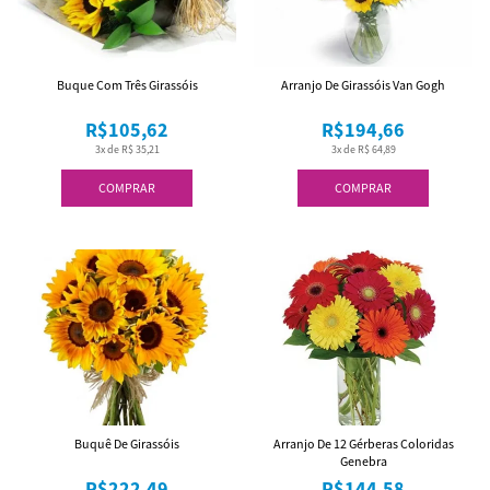
Buque Com Três Girassóis
Arranjo De Girassóis Van Gogh
R$105,62
R$194,66
3x de R$ 35,21
3x de R$ 64,89
COMPRAR
COMPRAR
Buquê De Girassóis
Arranjo De 12 Gérberas Coloridas
Genebra
R$222,49
R$144,58