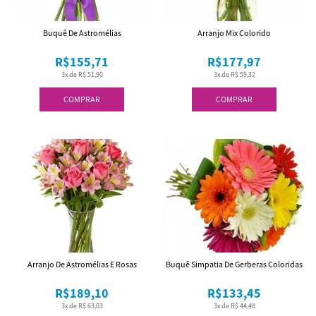
Buquê De Astromélias
Arranjo Mix Colorido
R$155,71
R$177,97
3x de R$ 51,90
3x de R$ 59,32
COMPRAR
COMPRAR
Arranjo De Astromélias E Rosas
Buquê Simpatia De Gerberas Coloridas
R$189,10
R$133,45
3x de R$ 63,03
3x de R$ 44,48