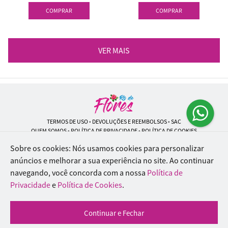
COMPRAR
COMPRAR
VER MAIS
TERMOS DE USO
•
DEVOLUÇÕES E REEMBOLSOS
•
SAC
QUEM SOMOS
•
POLÍTICA DE PRIVACIDADE
•
POLÍTICA DE COOKIES
Sobre os cookies: Nós usamos cookies para personalizar
anúncios e melhorar a sua experiência no site.
Ao continuar
navegando, você concorda com a nossa
Política de
Rio de Flores | CNPJ: 18.184.423/0001-74
Rua Lopes Trovão, 42 - Rio de Janeiro - RJ - 20.920-340
Privacidade
e
Política de Cookies
.
WhatsApp: (21) 96451-9290
| Telefone: (21) 9 6715-9790
© 2024-2026 - Todos os direitos reservados - Desenvolvido por
BEX Soluções
Continuar e Fechar
Inteligentes