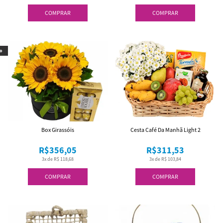
COMPRAR
COMPRAR
o
Box Girassóis
Cesta Café Da Manhã Light 2
R$356,05
R$311,53
3x de R$ 118,68
3x de R$ 103,84
COMPRAR
COMPRAR