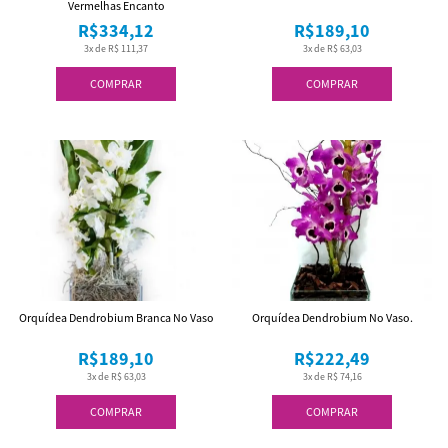
Vermelhas Encanto
R$334,12
R$189,10
3x de R$ 111,37
3x de R$ 63,03
COMPRAR
COMPRAR
Orquídea Dendrobium Branca No Vaso
Orquídea Dendrobium No Vaso.
R$189,10
R$222,49
3x de R$ 63,03
3x de R$ 74,16
COMPRAR
COMPRAR