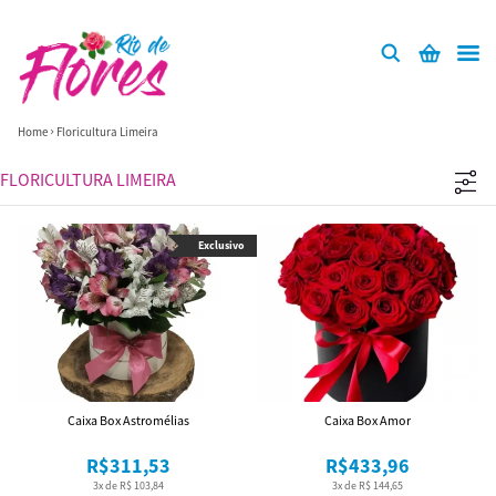
Home
Floricultura Limeira
FLORICULTURA LIMEIRA
Exclusivo
Caixa Box Astromélias
Caixa Box Amor
R$311,53
R$433,96
3x de R$ 103,84
3x de R$ 144,65