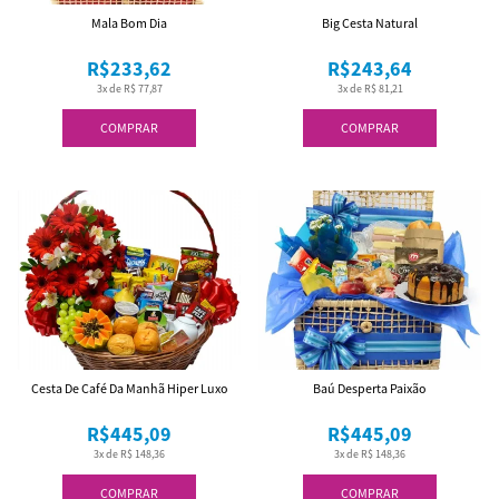
Mala Bom Dia
Big Cesta Natural
R$233,62
R$243,64
3x de R$ 77,87
3x de R$ 81,21
COMPRAR
COMPRAR
Cesta De Café Da Manhã Hiper Luxo
Baú Desperta Paixão
R$445,09
R$445,09
3x de R$ 148,36
3x de R$ 148,36
COMPRAR
COMPRAR