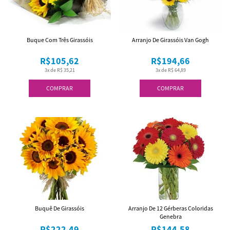
Buque Com Três Girassóis
Arranjo De Girassóis Van Gogh
R$105,62
R$194,66
3x de R$ 35,21
3x de R$ 64,89
COMPRAR
COMPRAR
Buquê De Girassóis
Arranjo De 12 Gérberas Coloridas
Genebra
R$222,49
R$144,58